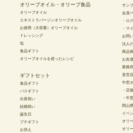
オリーブオイル・オリーブ食品
サン
オリーブオイル
会員
エキストラバージンオリーブオイル
・ロ
お徳用（大容量）オリーブオイル
・マ
ドレッシング
お問
塩
法人
食品ギフト
商品
オリーブオイルを使ったレシピ
お友
業務
直営
ギフトセット
牛窓
食品ギフト
・店
バスギフト
・牛
出産祝い
岡山
結婚祝い
イベ
誕生日
オリ
プチギフト
オリ
お供え