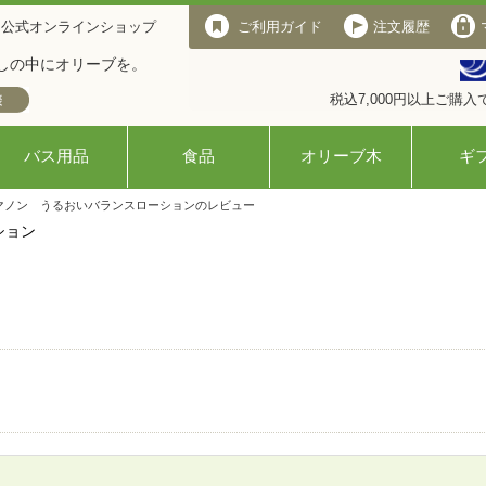
 公式オンラインショップ
ご利用ガイド
注文履歴
しの中にオリーブを。
税込7,000円以上ご購
バス用品
食品
オリーブ木
ギ
ブマノン うるおいバランスローションのレビュー
ション