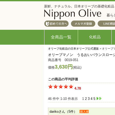
新鮮、ナチュラル。日本オリーブの基礎化粧品
暮ら
化粧品
全商品一覧
オリーブ化粧品の日本オリーブ公式通販
> オリー
オリーブマノン うるおいバランスロー
商品番号 0019-051
3,630円
価格
(税込)
この商品の平均評価
4.78
46 件中 1-10 件表示
1
2
3
4
5
darikoさん（5件）
購入者