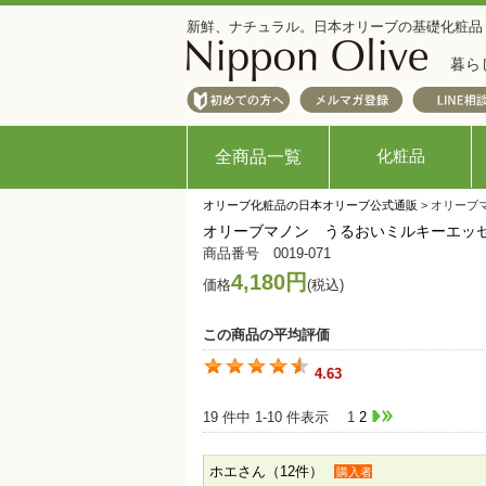
新鮮、ナチュラル。日本オリーブの基礎化粧品
暮ら
化粧品
全商品一覧
オリーブ化粧品の日本オリーブ公式通販
> オリー
オリーブマノン うるおいミルキーエッ
商品番号 0019-071
4,180円
価格
(税込)
この商品の平均評価
4.63
19 件中 1-10 件表示
1
2
ホエさん（12件）
購入者