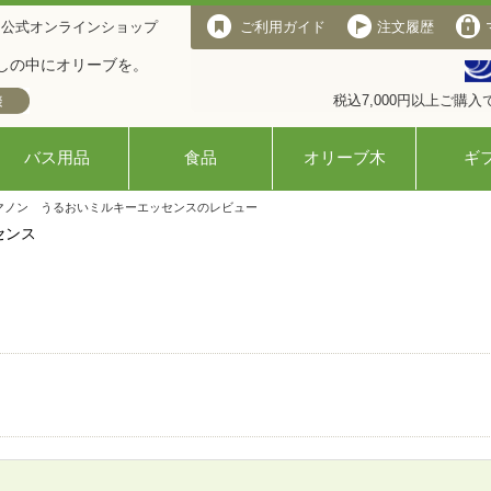
 公式オンラインショップ
ご利用ガイド
注文履歴
しの中にオリーブを。
税込7,000円以上ご購
バス用品
食品
オリーブ木
ギ
ブマノン うるおいミルキーエッセンスのレビュー
センス