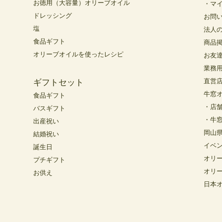
お徳用（大容量）オリーブオイル
・マ
ドレッシング
お問
塩
法人
食品ギフト
商品
オリーブオイルを使ったレシピ
お友
業務
直営
ギフトセット
牛窓
食品ギフト
・店
バスギフト
・牛
出産祝い
岡山
結婚祝い
イベ
誕生日
オリ
プチギフト
オリ
お供え
日本