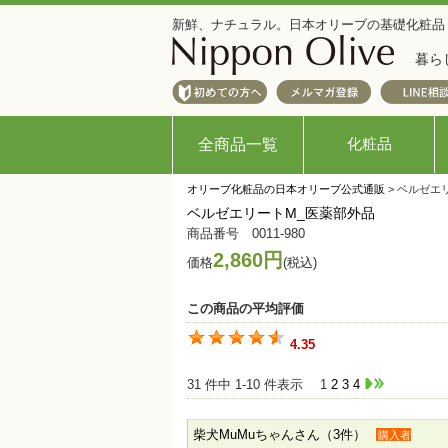
新鮮、ナチュラル。日本オリーブの基礎化粧品
暮ら
化粧品
全商品一覧
オリーブ化粧品の日本オリーブ公式通販
> ベルゼエ
ベルゼエリートM_医薬部外品
商品番号 0011-980
2,860円
価格
(税込)
この商品の平均評価
4.35
31 件中 1-10 件表示
1
2
3
4
柴犬MuMuちゃんさん（3件）
購入者