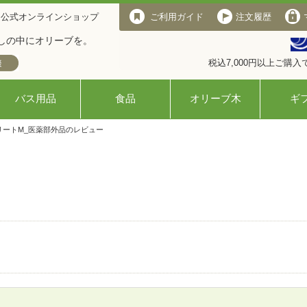
 公式オンラインショップ
ご利用ガイド
注文履歴
しの中にオリーブを。
税込7,000円以上ご購
バス用品
食品
オリーブ木
ギ
リートM_医薬部外品のレビュー