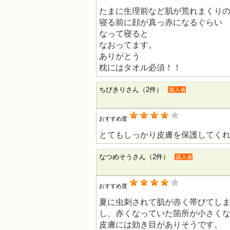
たまに生理前など肌が荒れまくり
寝る前に顔が真っ赤になるぐらい
なって寝ると
なおってます。
ありがとう
枕にはタオル必須！！
ちびきりさん（2件）
購入者
おすすめ度
とてもしっかり皮膚を保護してく
なつめそうさん（2件）
購入者
おすすめ度
夏に虫刺されて肌が赤く帯びてし
し、赤くなっていた箇所が小さく
皮膚には効き目がありそうです。