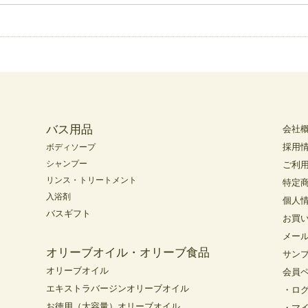
バス用品
会社
採用
ボディソープ
シャンプー
ご利
リンス・トリートメント
特定
入浴剤
個人
バスギフト
お買
メー
オリーブオイル・オリーブ食品
サン
オリーブオイル
会員
エキストラバージンオリーブオイル
・ロ
お徳用（大容量）オリーブオイル
・マ