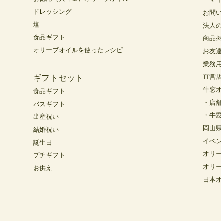
ドレッシング
お問
塩
法人
食品ギフト
商品
オリーブオイルを使ったレシピ
お友
業務
直営
ギフトセット
牛窓
食品ギフト
・店
バスギフト
・牛
出産祝い
岡山
結婚祝い
イベ
誕生日
オリ
プチギフト
オリ
お供え
日本