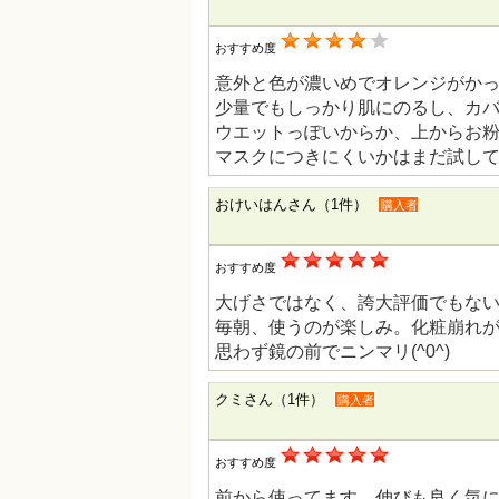
おすすめ度
意外と色が濃いめでオレンジがか
少量でもしっかり肌にのるし、カ
ウエットっぽいからか、上からお
マスクにつきにくいかはまだ試し
おけいはんさん（1件）
購入者
おすすめ度
大げさではなく、誇大評価でもな
毎朝、使うのが楽しみ。化粧崩れ
思わず鏡の前でニンマリ(^0^)
クミさん（1件）
購入者
おすすめ度
前から使ってます。伸びも良く気