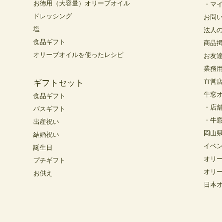
お徳用（大容量）オリーブオイル
・マ
ドレッシング
お問
塩
法人
食品ギフト
商品
オリーブオイルを使ったレシピ
お友
業務
直営
ギフトセット
牛窓
食品ギフト
・店
バスギフト
・牛
出産祝い
岡山
結婚祝い
イベ
誕生日
オリ
プチギフト
オリ
お供え
日本