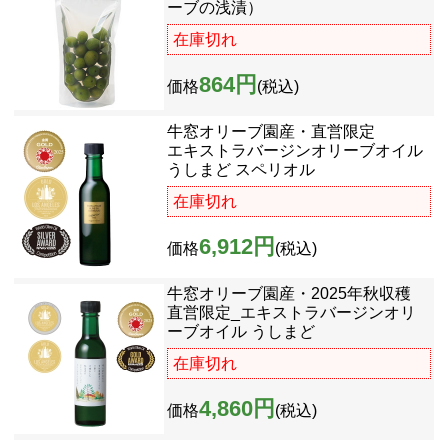
ーブの浅漬）
在庫切れ
864円
価格
(税込)
牛窓オリーブ園産・直営限定
エキストラバージンオリーブオイル
うしまど スペリオル
在庫切れ
6,912円
価格
(税込)
牛窓オリーブ園産・2025年秋収穫
直営限定_エキストラバージンオリ
ーブオイル うしまど
在庫切れ
4,860円
価格
(税込)