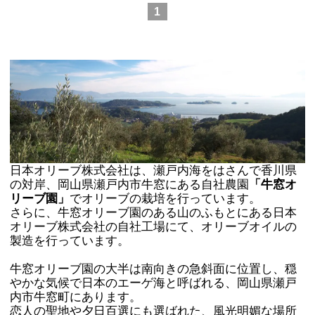
1
日本オリーブ株式会社は、瀬戸内海をはさんで香川県
の対岸、岡山県瀬戸内市牛窓にある自社農園
「牛窓オ
リーブ園」
でオリーブの栽培を行っています。
さらに、牛窓オリーブ園のある山のふもとにある日本
オリーブ株式会社の自社工場にて、オリーブオイルの
製造を行っています。
牛窓オリーブ園の大半は南向きの急斜面に位置し、穏
やかな気候で日本のエーゲ海と呼ばれる、岡山県瀬戸
内市牛窓町にあります。
恋人の聖地や夕日百選にも選ばれた、風光明媚な場所