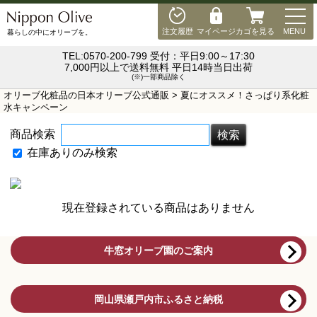
MEN
注文履歴
マイページ
カゴを見る
MENU
暮らしの中にオリーブを。
TEL:0570-200-799 受付：平日9:00～17:30
7,000円以上で送料無料 平日14時当日出荷
(※)一部商品除く
オリーブ化粧品の日本オリーブ公式通販
> 夏にオススメ！さっぱり系化粧
水キャンペーン
商品検索
在庫ありのみ検索
現在登録されている商品はありません
牛窓オリーブ園のご案内
岡山県瀬戸内市ふるさと納税