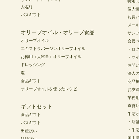
特定
入浴剤
個人
バスギフト
お買
メー
オリーブオイル・オリーブ食品
サン
オリーブオイル
会員
エキストラバージンオリーブオイル
・ロ
お徳用（大容量）オリーブオイル
・マ
ドレッシング
お問
塩
法人
食品ギフト
商品
オリーブオイルを使ったレシピ
お友
業務
直営
ギフトセット
牛窓
食品ギフト
・店
バスギフト
・牛
出産祝い
岡山
結婚祝い