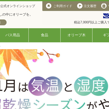
 公式オンラインショップ
ご利用ガイド
注文履歴
しの中にオリーブを。
税込7,000円以上ご購
バス用品
食品
オリーブ木
ギ
ト