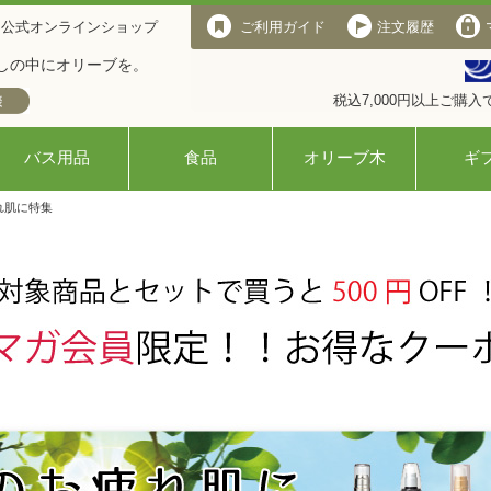
 公式オンラインショップ
ご利用ガイド
注文履歴
しの中にオリーブを。
税込7,000円以上ご購
バス用品
食品
オリーブ木
ギ
れ肌に特集