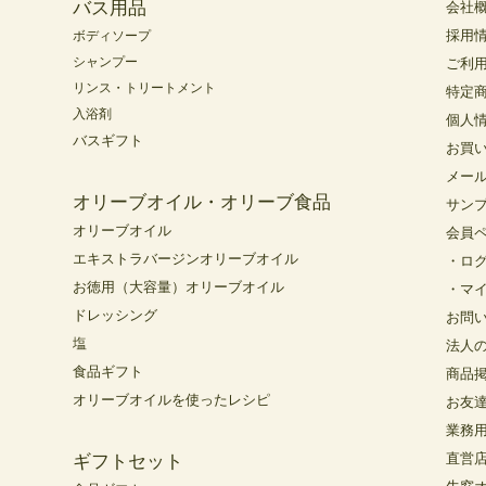
バス用品
会社
採用
ボディソープ
シャンプー
ご利
リンス・トリートメント
特定
入浴剤
個人
バスギフト
お買
メー
オリーブオイル・オリーブ食品
サン
オリーブオイル
会員
エキストラバージンオリーブオイル
・ロ
お徳用（大容量）オリーブオイル
・マ
ドレッシング
お問
塩
法人
食品ギフト
商品
オリーブオイルを使ったレシピ
お友
業務
直営
ギフトセット