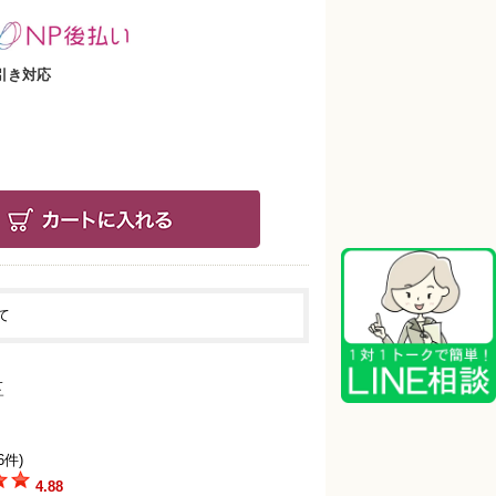
引き対応
て
6件)
4.88