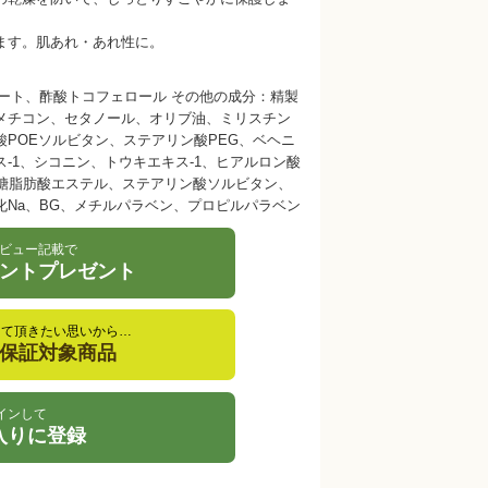
ます。肌あれ・あれ性に。
ート、酢酸トコフェロール その他の成分：精製
メチコン、セタノール、オリブ油、ミリスチン
POEソルビタン、ステアリン酸PEG、ベヘニ
-1、シコニン、トウキエキス-1、ヒアルロン酸
ョ糖脂肪酸エステル、ステアリン酸ソルビタン、
Na、BG、メチルパラベン、プロピルパラベン
ビュー記載で
イントプレゼント
して頂きたい思いから…
金保証対象商品
インして
入りに登録