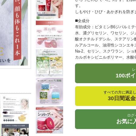
す。
しもやけ・ひび・あかぎれを防ぎ
◼️全成分
有効成分：ビタミンB6ジパルミテ
水、濃グリセリン、ワセリン、ジ
酸オクチルドデシル、ステアリン酸
ルアルコール、油溶性シコンエキス
Na-2、セリン、スクワラン、シ
カルボキシビニルポリマー、水酸化
レ
100ポ
すべての方に満足
30日間返
ログ
お気に