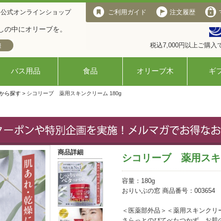
 公式オンラインショップ
ご利用ガイド
注文履歴
しの中にオリーブを。
税込7,000円以上ご購
バス用品
食品
オリーブ木
ギ
から探す
> シコリーブ 薬用スキンクリーム 180g
商品詳細
シコリーブ 薬用スキン
容量：180g
おりいぶの窓 商品番号：003654
＜医薬部外品＞＜薬用スキンクリ
さらっとのびてべたつかず、お肌