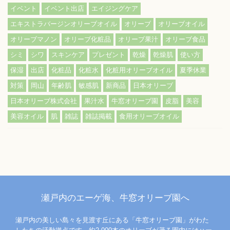
イベント
イベント出店
エイジングケア
エキストラバージンオリーブオイル
オリーブ
オリーブオイル
オリーブマノン
オリーブ化粧品
オリーブ果汁
オリーブ食品
シミ
シワ
スキンケア
プレゼント
乾燥
乾燥肌
使い方
保湿
出店
化粧品
化粧水
化粧用オリーブオイル
夏季休業
対策
岡山
年齢肌
敏感肌
新商品
日本オリーブ
日本オリーブ株式会社
果汁水
牛窓オリーブ園
皮脂
美容
美容オイル
肌
雑誌
雑誌掲載
食用オリーブオイル
瀬戸内のエーゲ海、牛窓オリーブ園へ
瀬戸内の美しい島々を見渡す丘にある「牛窓オリーブ園」がわた