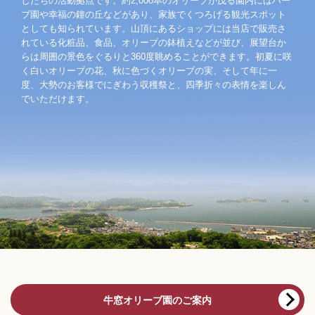
したちの活動拠点です。約2,000本のオリーブが茂る園内にはハー
ブ園や幸福の鐘の丘などがあり、家族でくつろげる観光スポット
としても知られています。山頂にあるショップには当店で販売さ
れている化粧品、食品、オリーブの鉢植えなどが並び、展望台か
らは周囲の景色をぐるりと360度眺めることができます。初夏に咲
く白いオリーブの花、秋に色づくオリーブの実、そして年に一
度、大勢のお客様でにぎわう収穫祭と、四季折々の表情を楽しん
でいただけます。
牛窓オリーブ園のご案内