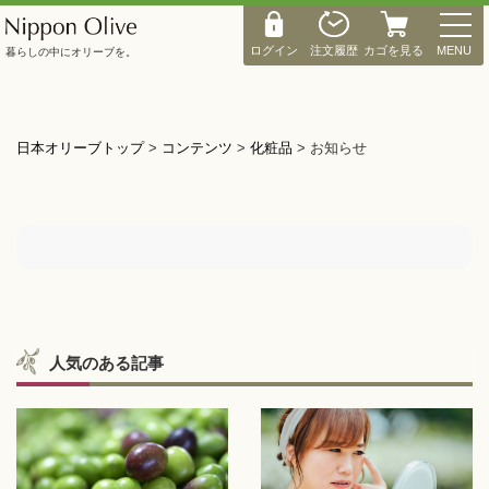
M
E
ログイン
注文履歴
カゴを見る
MENU
暮らしの中にオリーブを。
N
U
日本オリーブトップ
>
コンテンツ
>
化粧品
>
お知らせ
人気のある記事