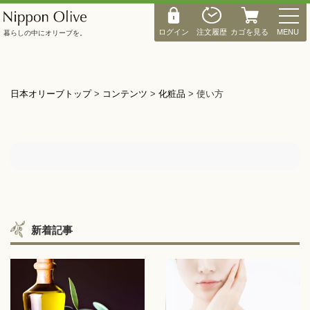
M
E
ログイン
注文履歴
カゴを見る
MENU
暮らしの中にオリーブを。
N
U
日本オリーブトップ
>
コンテンツ
>
化粧品
>
使い方
新着記事