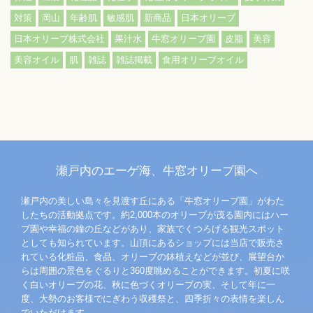
対策
岡山
年齢肌
敏感肌
新商品
日本オリーブ
日本オリーブ株式会社
果汁水
牛窓オリーブ園
皮脂
美容
美容オイル
肌
雑誌
雑誌掲載
食用オリーブオイル
瀬戸内のエーゲ海、牛窓オリーブ園へ
瀬戸内の美しい島々を見渡す丘にある「牛窓オリーブ園」がわた
したちの活動拠点です。約2,000本のオリーブが茂る園内にはハー
ブ園や幸福の鐘の丘などがあり、家族でくつろげる観光スポット
としても知られています。山頂にあるショップには当店で販売さ
れている化粧品、食品、オリーブの鉢植えなどが並び、展望台か
らは周囲の景色をぐるりと360度眺めることができます。初夏に咲
く白いオリーブの花、秋に色づくオリーブの実、そして年に一
度、大勢のお客様でにぎわう収穫祭と、四季折々の表情を楽しん
でいただけます。