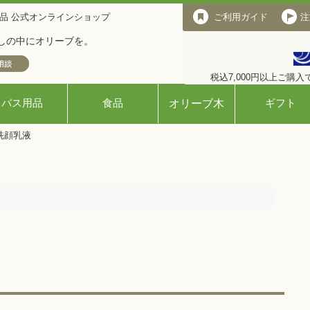
品 公式オンラインショップ
ご利用ガイド
ご利用ガイド
注
しの中にオリーブを。
税込7,000円以上ご購
バス用品
食品
ギフト
オリーブ木
洗顔乳液