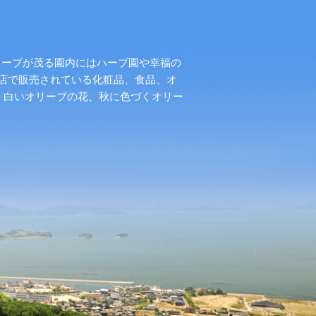
リーブが茂る園内にはハーブ園や幸福の
店で販売されている化粧品、食品、オ
く白いオリーブの花、秋に色づくオリー