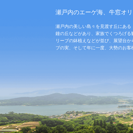
瀬戸内のエーゲ海、牛窓オリ
瀬戸内の美しい島々を見渡す丘にある「
鐘の丘などがあり、家族でくつろげる
リーブの鉢植えなどが並び、展望台か
ブの実、そして年に一度、大勢のお客