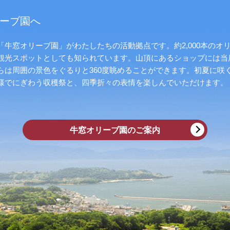
ーブ園へ
牛窓オリーブ園」がわたしたちの活動拠点です。約2,000本のオ
観光スポットとしても知られています。山頂にあるショップには当
らは周囲の景色をぐるりと360度眺めることができます。初夏に咲
様でにぎわう収穫祭と、四季折々の表情を楽しんでいただけます。
牛窓オリーブ園のご案内