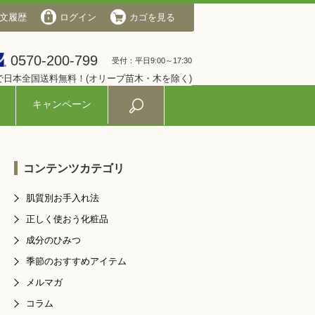
文履歴
会社概要
ログイン
ログイン
カゴを見る
カゴを見る
0570-200-799
0570-200-799
受付：平日9:00～17:30
受付：平日9:00～17:30
入で日本全国送料無料！(オリーブ苗木・木を除く)
キャンペーン
コンテンツカテゴリ
肌質別お手入れ法
正しく使おう化粧品
成分のひみつ
季節のおすすめアイテム
メルマガ
コラム