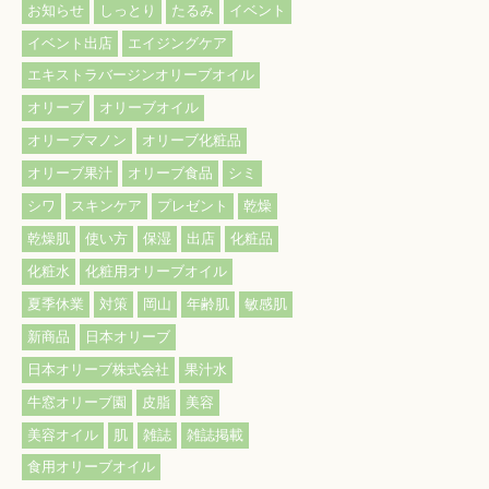
お知らせ
しっとり
たるみ
イベント
イベント出店
エイジングケア
エキストラバージンオリーブオイル
オリーブ
オリーブオイル
オリーブマノン
オリーブ化粧品
オリーブ果汁
オリーブ食品
シミ
シワ
スキンケア
プレゼント
乾燥
乾燥肌
使い方
保湿
出店
化粧品
化粧水
化粧用オリーブオイル
夏季休業
対策
岡山
年齢肌
敏感肌
新商品
日本オリーブ
日本オリーブ株式会社
果汁水
牛窓オリーブ園
皮脂
美容
美容オイル
肌
雑誌
雑誌掲載
食用オリーブオイル