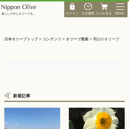
M
E
ログイン
注文履歴
カゴを見る
MENU
暮らしの中にオリーブを。
N
U
日本オリーブトップ
>
コンテンツ
>
オリーブ農園
>
岡山のオリーブ
新着記事