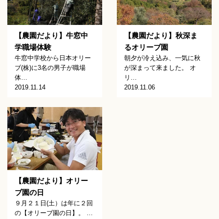
【農園だより】牛窓中
【農園だより】秋深ま
学職場体験
るオリーブ園
牛窓中学校から日本オリー
朝夕が冷え込み、一気に秋
ブ(株)に3名の男子が職場
が深まって来ました。 オ
体…
リ…
2019.11.14
2019.11.06
【農園だより】オリー
ブ園の日
９月２１日(土）は年に２回
の【オリーブ園の日】。 …