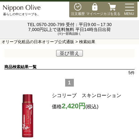
MEN
注文履歴
マイページ
カゴを見る
MENU
暮らしの中にオリーブを。
TEL:0570-200-799 受付：平日9:00～17:30
7,000円以上で送料無料 平日14時当日出荷
(※)一部商品除く
オリーブ化粧品の日本オリーブ公式通販
> 検索結果
並び替え
商品検索結果一覧
5
件
1
シコリーブ スキンローション
2,420円
価格
(税込)