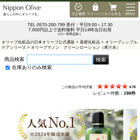
MEN
注文履歴
マイページ
カゴを見る
MENU
暮らしの中にオリーブを。
TEL:0570-200-799 受付：平日9:00～17:30
7,000円以上で送料無料 平日14時当日出荷
(※)一部商品除く
オリーブ化粧品の日本オリーブ公式通販
>
基礎化粧品
>
オリーブシンプル
ケアシリーズ
> オリーブマノン グリーンローション（果汁水）
商品検索
在庫ありのみ検索
この商品の平均評価：
4.78
レビュー件数：
198件