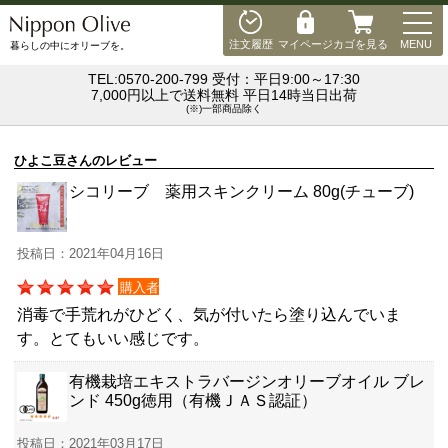
MEN
注文履歴
マイページ
カゴを見る
MENU
暮らしの中にオリーブを。
TEL:0570-200-799 受付：平日9:00～17:30
7,000円以上で送料無料 平日14時当日出荷
(※)一部商品除く
ひよこ豆さんのレビュー
シコリーブ 薬用スキンクリーム 80g(チューブ)
投稿日：2021年04月16日
購入者
消毒で手荒れがひどく、気が付いたら塗り込んでいま
す。とてもいい感じです。
有機栽培エキストラバージンオリーブオイル ブレ
ンド 450g徳用（有機ＪＡＳ認証）
投稿日：2021年03月17日