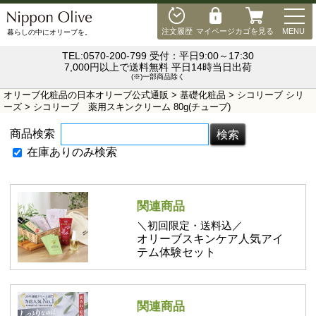
MEN
注文履歴
マイページ
カゴを見る
MENU
暮らしの中にオリーブを。
TEL:0570-200-799 受付：平日9:00～17:30
7,000円以上で送料無料 平日14時当日出荷
(※)一部商品除く
オリーブ化粧品の日本オリーブ公式通販
>
基礎化粧品
>
シコリーブ シリ
ーズ
> シコリーブ 薬用スキンクリーム 80g(チューブ)
商品検索
在庫ありのみ検索
関連商品
＼初回限定・送料込／
オリーブスキンケア人気アイ
テム体験セット
関連商品