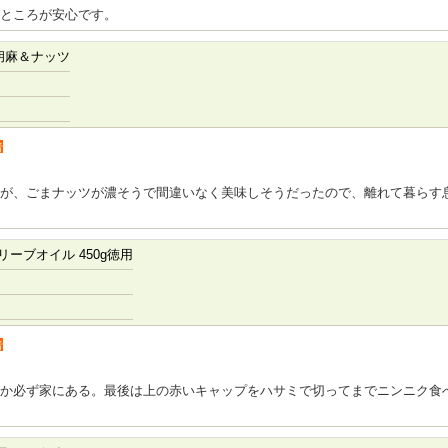
ところが安心です。
胡麻＆ナッツ
者
が、ごまナッツが濃そうで間違いなく美味しそうだったので、離れて暮らす
ーブオイル 450g徳用
者
か必ず家にある。最後は上の赤いキャップをハサミで切ってまでニンニク食