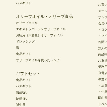
バスギフト
お買
メー
オリーブオイル・オリーブ食品
サン
オリーブオイル
会員
エキストラバージンオリーブオイル
・ロ
お徳用（大容量）オリーブオイル
・マ
ドレッシング
お問
塩
法人
食品ギフト
商品
オリーブオイルを使ったレシピ
お友
業務
直営
ギフトセット
牛窓
食品ギフト
・店
バスギフト
・牛
出産祝い
岡山
結婚祝い
イベ
誕生日