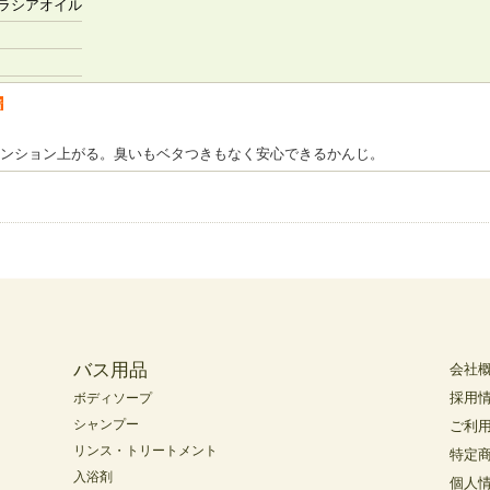
ラシアオイル
者
ンション上がる。臭いもベタつきもなく安心できるかんじ。
バス用品
会社
採用
ボディソープ
シャンプー
ご利
リンス・トリートメント
特定
入浴剤
個人