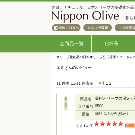
新鮮、ナチュラル。日本オリーブの基礎化粧品
暮ら
化粧品
全商品一覧
オリーブ化粧品の日本オリーブ公式通販
> エミさん
エミさんのレビュー
11 件中 11-11 件表示
1
2
薬用オリーブの湯S（
商品名
0500-
商品番号
価格 1,430円
(税込)
価格
おすすめ度
購入