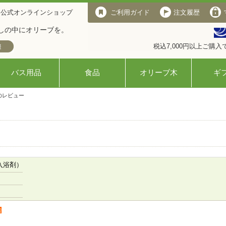
 公式オンラインショップ
ご利用ガイド
注文履歴
しの中にオリーブを。
税込7,000円以上ご購
バス用品
食品
オリーブ木
ギ
のレビュー
入浴剤）
者