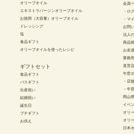
オリーブオイル
会員
エキストラバージンオリーブオイル
・ロ
お徳用（大容量）オリーブオイル
・マ
ドレッシング
お問
塩
法人
食品ギフト
商品
オリーブオイルを使ったレシピ
お友
業務
直営
ギフトセット
牛窓
食品ギフト
・店
バスギフト
・牛
出産祝い
岡山
結婚祝い
イベ
誕生日
オリ
プチギフト
オリ
お供え
日本