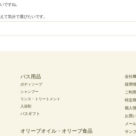
いですね。
えて気分で選びたいです。
バス用品
会社
採用
ボディソープ
シャンプー
ご利
リンス・トリートメント
特定
入浴剤
個人
バスギフト
お買
メー
オリーブオイル・オリーブ食品
サン