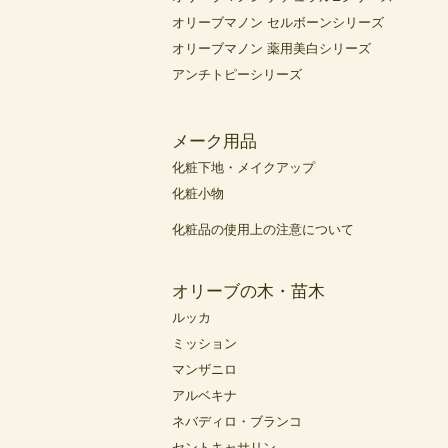
オリーブマノン セルボーンシリーズ
オリーブマノン 薬用美白シリーズ
アンチトピーシリーズ
メーク用品
化粧下地・メイクアップ
化粧小物
化粧品の使用上の注意について
オリーブの木・苗木
ルッカ
ミッション
マンザニロ
アルベキナ
ネバディロ・ブランコ
セントキャサリン