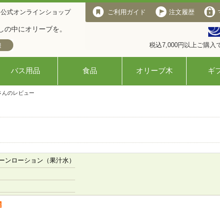
 公式オンラインショップ
ご利用ガイド
注文履歴
しの中にオリーブを。
税込7,000円以上ご購
バス用品
食品
オリーブ木
ギ
さんのレビュー
ーンローション（果汁水）
者