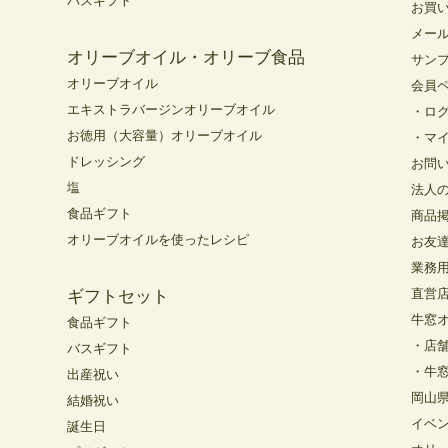
バスギフト
お買
メー
オリーブオイル・オリーブ食品
サン
オリーブオイル
会員
エキストラバージンオリーブオイル
・ロ
お徳用（大容量）オリーブオイル
・マ
ドレッシング
お問
塩
法人
食品ギフト
商品
オリーブオイルを使ったレシピ
お友
業務
直営
ギフトセット
牛窓
食品ギフト
・店
バスギフト
・牛
出産祝い
岡山
結婚祝い
イベ
誕生日