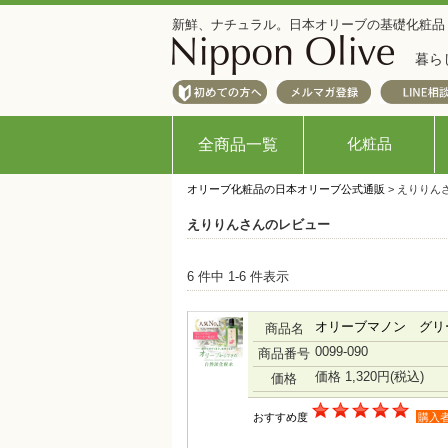
新鮮、ナチュラル。日本オリーブの基礎化粧品
暮ら
化粧品
全商品一覧
オリーブ化粧品の日本オリーブ公式通販
> えりりん
えりりんさんのレビュー
6 件中 1-6 件表示
オリーブマノン グリ
商品名
0099-090
商品番号
価格 1,320円
(税込)
価格
おすすめ度
購入