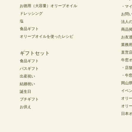
お徳用（大容量）オリーブオイル
・マ
ドレッシング
お問
塩
法人
食品ギフト
商品
オリーブオイルを使ったレシピ
お友
業務
直営
ギフトセット
牛窓
食品ギフト
・店
バスギフト
・牛
出産祝い
岡山
結婚祝い
イベ
誕生日
オリ
プチギフト
オリ
お供え
日本