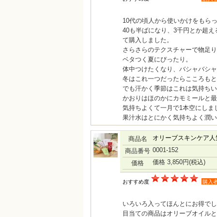
10代の頃人から使いかけをもら
40も半ばになり、3千円とか超
て購入しました。
さらさらのテクスチャーで物足り
ベタつく夏にぴったり。
体中つけたくなり、バシャバシャ
冬はこれ一つだったらこころもと
でも汗かく季節はこれは気持ちい
かおりはほのかにカモミールと最
気持ちよくて一月で1本空にしま
果汁水はとにかく気持ちよく潤い
オリーブスキンケア人
商品名
0001-152
商品番号
価格 3,850円
(税込)
価格
おすすめ度
購入
いろいろ入ってほんとにお得でし
目当ての商品はオリーブオイルと