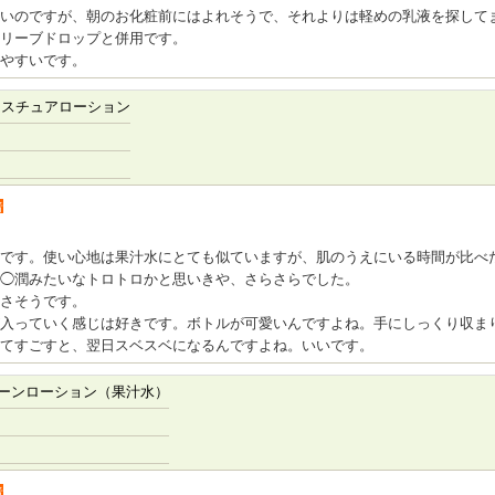
いのですが、朝のお化粧前にはよれそうで、それよりは軽めの乳液を探して
リーブドロップと併用です。
やすいです。
イスチュアローション
者
です。使い心地は果汁水にとても似ていますが、肌のうえにいる時間が比べ
◯潤みたいなトロトロかと思いきや、さらさらでした。
さそうです。
入っていく感じは好きです。ボトルが可愛いんですよね。手にしっくり収ま
てすごすと、翌日スベスベになるんですよね。いいです。
ーンローション（果汁水）
者