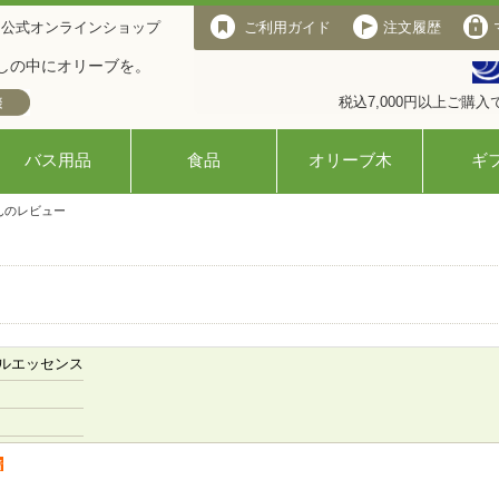
 公式オンラインショップ
ご利用ガイド
注文履歴
しの中にオリーブを。
税込7,000円以上ご購
バス用品
食品
オリーブ木
ギ
んのレビュー
ルエッセンス
者