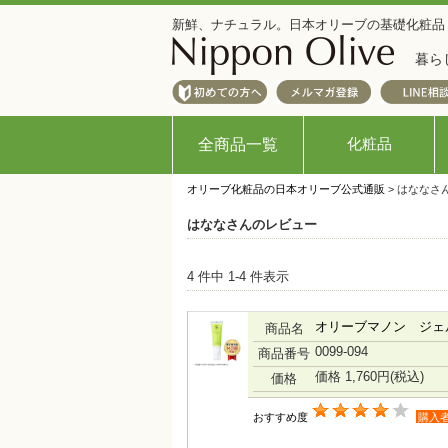
新鮮、ナチュラル。日本オリーブの基礎化粧品
暮ら
化粧品
全商品一覧
オリーブ化粧品の日本オリーブ公式通販
> はななさ
はななさんのレビュー
4 件中 1-4 件表示
オリーブマノン ジェ
商品名
0099-094
商品番号
価格 1,760円
(税込)
価格
おすすめ度
購入