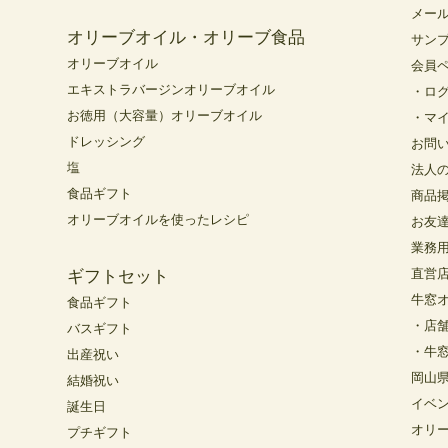
メー
オリーブオイル・オリーブ食品
サン
オリーブオイル
会員
エキストラバージンオリーブオイル
・ロ
お徳用（大容量）オリーブオイル
・マ
ドレッシング
お問
塩
法人
食品ギフト
商品
オリーブオイルを使ったレシピ
お友
業務
直営
ギフトセット
牛窓
食品ギフト
・店
バスギフト
・牛
出産祝い
岡山
結婚祝い
イベ
誕生日
オリ
プチギフト