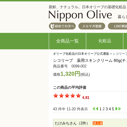
新鮮、ナチュラル。日本オリーブの基礎化粧品
暮ら
化粧品
全商品一覧
オリーブ化粧品の日本オリーブ公式通販
> シコリー
シコリーブ 薬用スキンクリーム 80g(チ
商品番号 0099-002
1,320円
価格
(税込)
この商品の平均評価
4.81
43 件中 11-20 件表示
1
2
3
4
5
たけみちさん（2件）
購入者