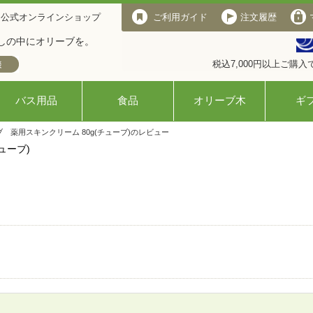
 公式オンラインショップ
ご利用ガイド
注文履歴
しの中にオリーブを。
税込7,000円以上ご購
バス用品
食品
オリーブ木
ギ
ブ 薬用スキンクリーム 80g(チューブ)のレビュー
ューブ)