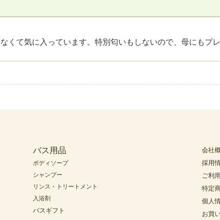
しなくて気に入っています。特別匂いもしないので、母にもプ
バス用品
会社
採用
ボディソープ
シャンプー
ご利
リンス・トリートメント
特定
入浴剤
個人
バスギフト
お買