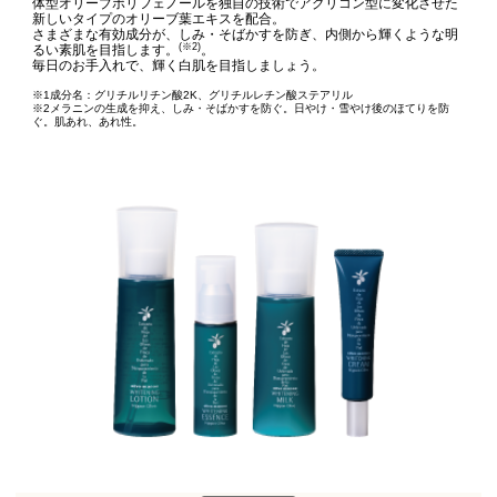
体型オリーブポリフェノールを独自の技術でアグリコン型に変化させた
新しいタイプのオリーブ葉エキスを配合。
さまざまな有効成分が、しみ・そばかすを防ぎ、内側から輝くような明
(※2)
るい素肌を目指します。
。
毎日のお手入れで、輝く白肌を目指しましょう。
※1成分名：グリチルリチン酸2K、グリチルレチン酸ステアリル
※2メラニンの生成を抑え、しみ・そばかすを防ぐ。日やけ・雪やけ後のほてりを防
ぐ。肌あれ、あれ性。