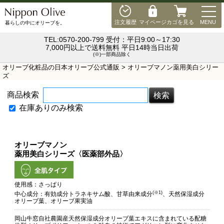
MEN
注文履歴
マイページ
カゴを見る
MENU
暮らしの中にオリーブを。
TEL:0570-200-799 受付：平日9:00～17:30
7,000円以上で送料無料 平日14時当日出荷
(※)一部商品除く
オリーブ化粧品の日本オリーブ公式通販
> オリーブマノン薬用美白シリー
ズ
商品検索
在庫ありのみ検索
オリーブマノン
薬用美白シリーズ〈医薬部外品〉
使用感：さっぱり
(※1)
中心成分：有効成分トラネキサム酸、甘草由来成分
、天然保湿成分
オリーブ葉、オリーブ果実油
岡山牛窓自社農園産天然保湿成分オリーブ葉エキスに含まれている配糖