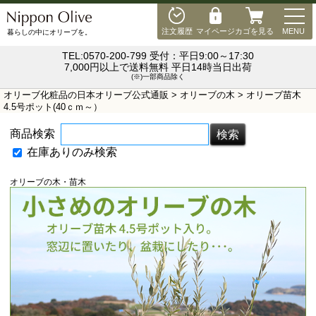
MEN
注文履歴
マイページ
カゴを見る
MENU
暮らしの中にオリーブを。
TEL:0570-200-799 受付：平日9:00～17:30
7,000円以上で送料無料 平日14時当日出荷
(※)一部商品除く
オリーブ化粧品の日本オリーブ公式通販
>
オリーブの木
> オリーブ苗木
4.5号ポット(40ｃｍ～）
商品検索
在庫ありのみ検索
オリーブの木・苗木