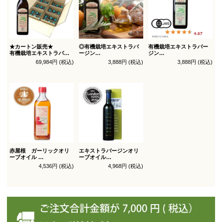
★カートン販売★
◎有機栽培エキストラバ
有機栽培エキストラバー
有機栽培エキストラバー
ージン
ジン
ジン
オリーブオイル ブレンド
オリーブオイル シングル
69,984円 (税込)
3,888円 (税込)
3,888円 (税込)
オリーブオイル ブレンド
450g
450g徳用
180g×36本_送料無料
（有機ＪＡＳ認証）
（有機ＪＡＳ認証）
赤屋根 ガーリックオリ
エキストラバージンオリ
ーブオイル
ーブオイル
450g徳用
トルトサ 450g 1本箱入
4,536円 (税込)
4,968円 (税込)
（スペイン自社農園産）