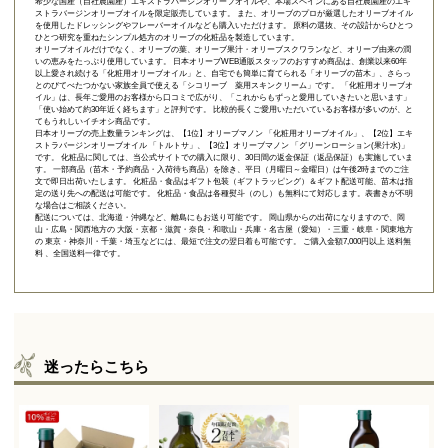
希少な国産（自社農園産）エキストラバージンオリーブオイルや、本場スペインにある自社農園産のエキ
ストラバージンオリーブオイルを限定販売しています。 また、オリーブのプロが厳選したオリーブオイル
を使用したドレッシングやフレーバーオイルなども購入いただけます。 原料の選抜、その設計からひとつ
ひとつ研究を重ねたシンプル処方のオリーブの化粧品を製造しています。
オリーブオイルだけでなく、オリーブの葉、オリーブ果汁・オリーブスクワランなど、オリーブ由来の潤
いの恵みをたっぷり使用しています。 日本オリーブWEB通販スタッフのおすすめ商品は、創業以来60年
以上愛され続ける「
化粧用オリーブオイル
」と、自宅でも簡単に育てられる「
オリーブの苗木
」、さらっ
とのびてべたつかない家族全員で使える「
シコリーブ 薬用スキンクリーム
」です。 「化粧用オリーブオ
イル」は、長年ご愛用のお客様から口コミで広がり、「これからもずっと愛用していきたいと思います」
「使い始めて約30年近く経ちます」と評判です。 比較的長くご愛用いただいているお客様が多いのが、と
てもうれしいイチオシ商品です。
日本オリーブの売上数量ランキングは、【1位】オリーブマノン 「
化粧用オリーブオイル
」、【2位】
エキ
ストラバージンオリーブオイル 「トルトサ」
、【3位】
オリーブマノン 「グリーンローション(果汁水)」
です。 化粧品に関しては、当公式サイトでの購入に限り、
30日間の返金保証（返品保証）
も実施していま
す。 一部商品（苗木・予約商品・入荷待ち商品）を除き、平日（月曜日～金曜日）は午後2時までのご注
文で即日出荷いたします。 化粧品・食品はギフト包装（ギフトラッピング）＆ギフト配送可能、苗木は指
定の送り先への配送は可能です。 化粧品・食品は各種熨斗（のし）も無料にて対応します。表書きが不明
な場合はご相談ください。
配送については、北海道・沖縄など、離島にもお送り可能です。 岡山県からの出荷になりますので、岡
山・広島・関西地方の 大阪・京都・滋賀・奈良・和歌山・兵庫・名古屋（愛知）・三重・岐阜・関東地方
の 東京・神奈川・千葉・埼玉などには、最短で注文の翌日着も可能です。 ご購入金額7,000円以上 送料無
料 、全国送料一律です。
迷ったらこちら