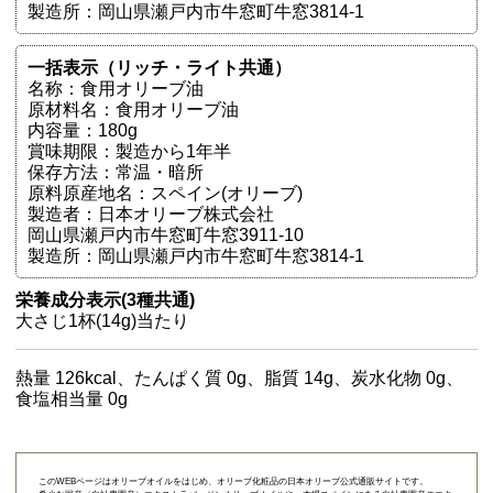
製造所：岡山県瀬戸内市牛窓町牛窓3814-1
一括表示（リッチ・ライト共通）
名称：食用オリーブ油
原材料名：食用オリーブ油
内容量：180g
賞味期限：製造から1年半
保存方法：常温・暗所
原料原産地名：スペイン(オリーブ)
製造者：日本オリーブ株式会社
岡山県瀬戸内市牛窓町牛窓3911-10
製造所：岡山県瀬戸内市牛窓町牛窓3814-1
栄養成分表示(3種共通)
大さじ1杯(14g)当たり
熱量 126kcal、たんぱく質 0g、脂質 14g、炭水化物 0g、
食塩相当量 0g
このWEBページはオリーブオイルをはじめ、オリーブ化粧品の日本オリーブ公式通販サイトです。