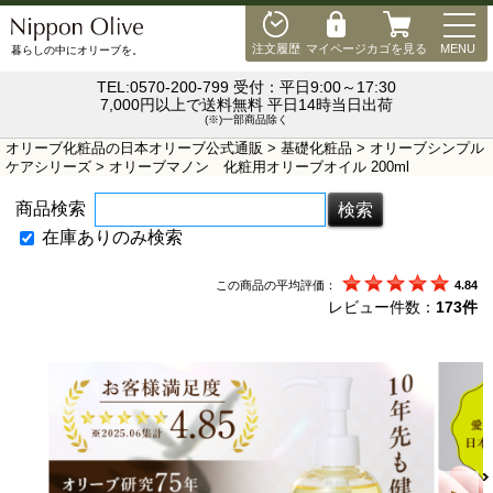
MEN
注文履歴
マイページ
カゴを見る
MENU
暮らしの中にオリーブを。
TEL:0570-200-799 受付：平日9:00～17:30
7,000円以上で送料無料 平日14時当日出荷
(※)一部商品除く
オリーブ化粧品の日本オリーブ公式通販
>
基礎化粧品
>
オリーブシンプル
ケアシリーズ
> オリーブマノン 化粧用オリーブオイル 200ml
商品検索
在庫ありのみ検索
この商品の平均評価：
4.84
レビュー件数：
173件