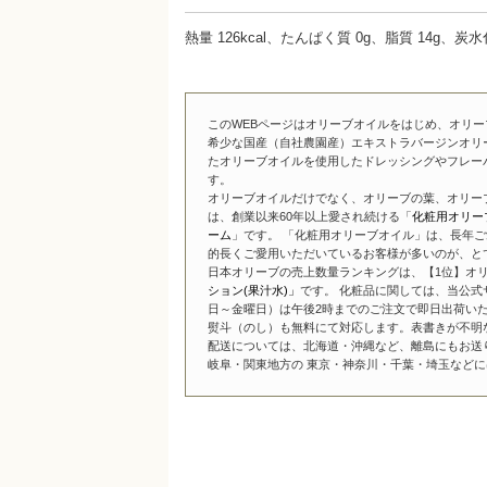
熱量 126kcal、たんぱく質 0g、脂質 14g、炭
このWEBページはオリーブオイルをはじめ、オリ
希少な国産（自社農園産）エキストラバージンオリ
たオリーブオイルを使用したドレッシングやフレー
す。
オリーブオイルだけでなく、オリーブの葉、オリー
は、創業以来60年以上愛され続ける「
化粧用オリー
ーム
」です。 「化粧用オリーブオイル」は、長年ご
的長くご愛用いただいているお客様が多いのが、と
日本オリーブの売上数量ランキングは、【1位】オリ
ション(果汁水)」
です。 化粧品に関しては、当公式
日～金曜日）は午後2時までのご注文で即日出荷い
熨斗（のし）も無料にて対応します。表書きが不明
配送については、北海道・沖縄など、離島にもお送
岐阜・関東地方の 東京・神奈川・千葉・埼玉などには