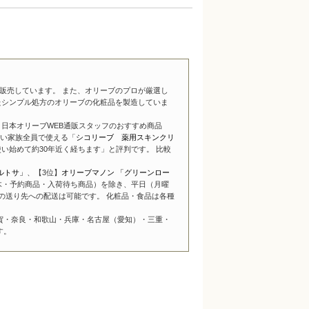
販売しています。 また、オリーブのプロが厳選し
たシンプル処方のオリーブの化粧品を製造していま
日本オリーブWEB通販スタッフのおすすめ商品
い家族全員で使える「
シコリーブ 薬用スキンクリ
い始めて約30年近く経ちます」と評判です。 比較
ルトサ」
、【3位】
オリーブマノン 「グリーンロー
木・予約商品・入荷待ち商品）を除き、平日（月曜
の送り先への配送は可能です。 化粧品・食品は各種
賀・奈良・和歌山・兵庫・名古屋（愛知）・三重・
す。