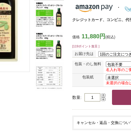
クレジットカード、コンビニ、代
11,880円
価格
(税込)
[119ポイント進呈 ]
お届け先は
包装・のし無料
名入れ等のご
包装紙
未選択の場合
数量
キャンセル・返品・交換につい