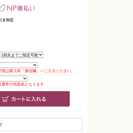
引き対応
要望は購入時「通信欄」へご入力ください。
は通常の包装紙となります
て