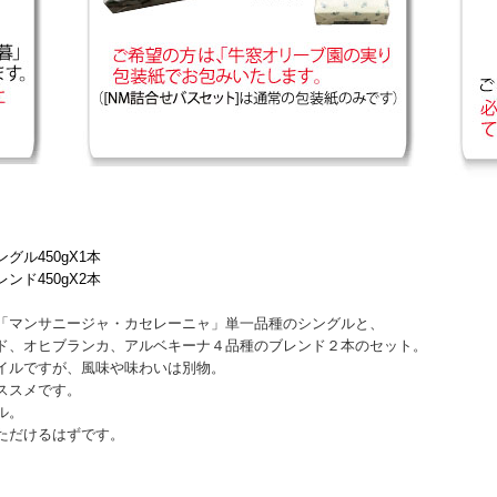
ル450gX1本
ド450gX2本
「マンサニージャ・カセレーニャ」単一品種のシングルと、
ド、オヒブランカ、アルベキーナ４品種のブレンド２本のセット。
イルですが、風味や味わいは別物。
ススメです。
ル。
ただけるはずです。