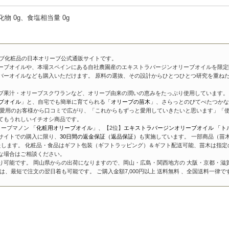
水化物 0g、食塩相当量 0g
ーブ化粧品の日本オリーブ公式通販サイトです。
ーブオイルや、本場スペインにある自社農園産のエキストラバージンオリーブオイルを限定
バーオイルなども購入いただけます。 原料の選抜、その設計からひとつひとつ研究を重ね
ブ果汁・オリーブスクワランなど、オリーブ由来の潤いの恵みをたっぷり使用しています。 
ブオイル
」と、自宅でも簡単に育てられる「
オリーブの苗木
」、さらっとのびてべたつかな
愛用のお客様から口コミで広がり、「これからもずっと愛用していきたいと思います」「使
てもうれしいイチオシ商品です。
ーブマノン 「
化粧用オリーブオイル
」、【2位】
エキストラバージンオリーブオイル 「ト
サイトでの購入に限り、
30日間の返金保証（返品保証）
も実施しています。 一部商品（苗
たします。 化粧品・食品はギフト包装（ギフトラッピング）＆ギフト配送可能、苗木は指定
な場合はご相談ください。
り可能です。 岡山県からの出荷になりますので、岡山・広島・関西地方の 大阪・京都・滋
、最短で注文の翌日着も可能です。 ご購入金額7,000円以上 送料無料 、全国送料一律で