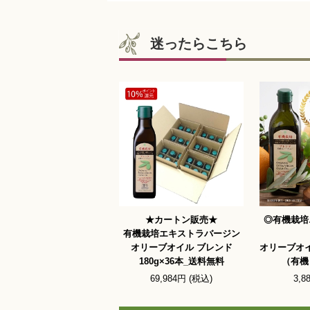
迷ったらこちら
★カートン販売★
◎有機栽培
有機栽培エキストラバージン
オリーブオイル ブレンド
オリーブオイ
180g×36本_送料無料
（有機
69,984円 (税込)
3,8