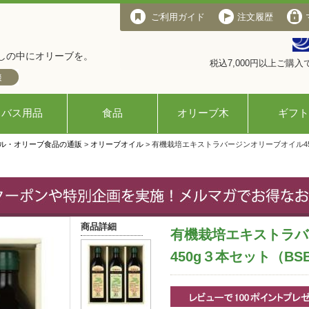
ご利用ガイド
注文履歴
しの中にオリーブを。
税込7,000円以上ご購
バス用品
食品
オリーブ木
ギフト
ル・オリーブ食品の通販
>
オリーブオイル
> 有機栽培エキストラバージンオリーブオイル450
商品詳細
有機栽培エキストラバ
450g３本セット（BSB