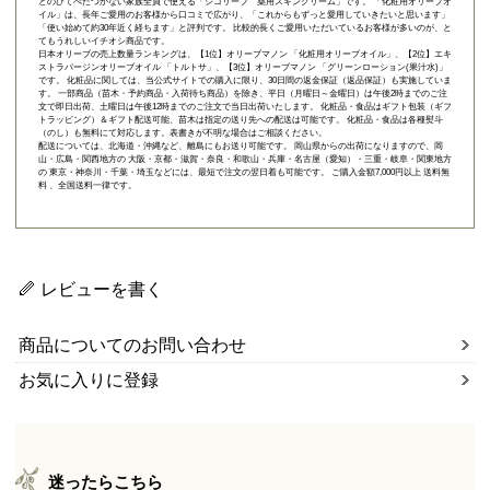
とのびてべたつかない家族全員で使える「
シコリーブ 薬用スキンクリーム
」です。 「化粧用オリーブオ
イル」は、長年ご愛用のお客様から口コミで広がり、「これからもずっと愛用していきたいと思います」
「使い始めて約30年近く経ちます」と評判です。 比較的長くご愛用いただいているお客様が多いのが、と
てもうれしいイチオシ商品です。
日本オリーブの売上数量ランキングは、【1位】オリーブマノン 「
化粧用オリーブオイル
」、【2位】
エキ
ストラバージンオリーブオイル 「トルトサ」
、【3位】
オリーブマノン 「グリーンローション(果汁水)」
です。 化粧品に関しては、当公式サイトでの購入に限り、
30日間の返金保証（返品保証）
も実施していま
す。 一部商品（苗木・予約商品・入荷待ち商品）を除き、平日（月曜日～金曜日）は午後2時までのご注
文で即日出荷、土曜日は午後12時までのご注文で当日出荷いたします。 化粧品・食品はギフト包装（ギフ
トラッピング）＆ギフト配送可能、苗木は指定の送り先への配送は可能です。 化粧品・食品は各種熨斗
（のし）も無料にて対応します。表書きが不明な場合はご相談ください。
配送については、北海道・沖縄など、離島にもお送り可能です。 岡山県からの出荷になりますので、岡
山・広島・関西地方の 大阪・京都・滋賀・奈良・和歌山・兵庫・名古屋（愛知）・三重・岐阜・関東地方
の 東京・神奈川・千葉・埼玉などには、最短で注文の翌日着も可能です。 ご購入金額7,000円以上 送料無
料 、全国送料一律です。
レビューを書く
商品についてのお問い合わせ
お気に入りに登録
迷ったらこちら