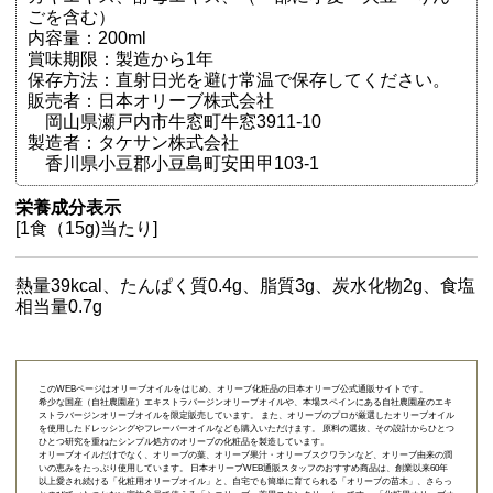
ごを含む）
内容量：200ml
賞味期限：製造から1年
保存方法：直射日光を避け常温で保存してください。
販売者：日本オリーブ株式会社
岡山県瀬戸内市牛窓町牛窓3911-10
製造者：タケサン株式会社
香川県小豆郡小豆島町安田甲103-1
栄養成分表示
[1食（15g)当たり]
熱量39kcal、たんぱく質0.4g、脂質3g、炭水化物2g、食塩
相当量0.7g
このWEBページはオリーブオイルをはじめ、オリーブ化粧品の日本オリーブ公式通販サイトです。
希少な国産（自社農園産）エキストラバージンオリーブオイルや、本場スペインにある自社農園産のエキ
ストラバージンオリーブオイルを限定販売しています。 また、オリーブのプロが厳選したオリーブオイル
を使用したドレッシングやフレーバーオイルなども購入いただけます。 原料の選抜、その設計からひとつ
ひとつ研究を重ねたシンプル処方のオリーブの化粧品を製造しています。
オリーブオイルだけでなく、オリーブの葉、オリーブ果汁・オリーブスクワランなど、オリーブ由来の潤
いの恵みをたっぷり使用しています。 日本オリーブWEB通販スタッフのおすすめ商品は、創業以来60年
以上愛され続ける「
化粧用オリーブオイル
」と、自宅でも簡単に育てられる「
オリーブの苗木
」、さらっ