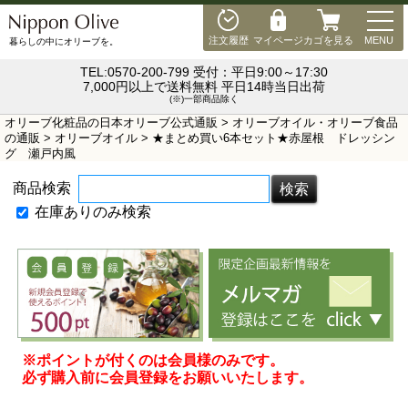
MEN
注文履歴
マイページ
カゴを見る
MENU
暮らしの中にオリーブを。
TEL:0570-200-799 受付：平日9:00～17:30
7,000円以上で送料無料 平日14時当日出荷
(※)一部商品除く
オリーブ化粧品の日本オリーブ公式通販
>
オリーブオイル・オリーブ食品
の通販
>
オリーブオイル
> ★まとめ買い6本セット★赤屋根 ドレッシン
グ 瀬戸内風
商品検索
在庫ありのみ検索
※ポイントが付くのは会員様のみです。
必ず購入前に会員登録をお願いいたします。