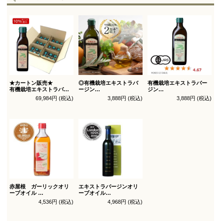
★カートン販売★
◎有機栽培エキストラバ
有機栽培エキストラバー
有機栽培エキストラバー
ージン
ジン
ジン
オリーブオイル ブレンド
オリーブオイル シングル
69,984円 (税込)
3,888円 (税込)
3,888円 (税込)
オリーブオイル ブレンド
450g
450g徳用
180g×36本_送料無料
（有機ＪＡＳ認証）
（有機ＪＡＳ認証）
赤屋根 ガーリックオリ
エキストラバージンオリ
ーブオイル
ーブオイル
450g徳用
トルトサ 450g 1本箱入
4,536円 (税込)
4,968円 (税込)
（スペイン自社農園産）