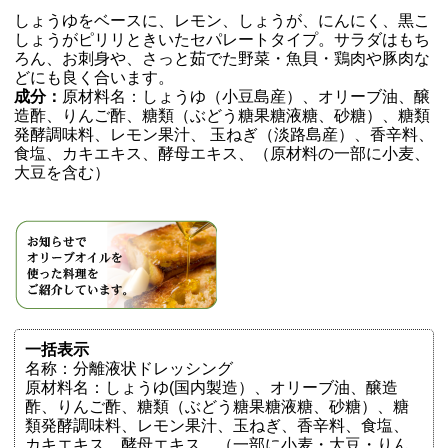
しょうゆをベースに、レモン、しょうが、にんにく、黒こ
しょうがピリリときいたセパレートタイプ。サラダはもち
ろん、お刺身や、さっと茹でた野菜・魚貝・鶏肉や豚肉な
どにも良く合います。
成分：
原材料名：しょうゆ（小豆島産）、オリーブ油、醸
造酢、りんご酢、糖類（ぶどう糖果糖液糖、砂糖）、糖類
発酵調味料、レモン果汁、 玉ねぎ（淡路島産）、香辛料、
食塩、カキエキス、酵母エキス、（原材料の一部に小麦、
大豆を含む）
一括表示
名称：分離液状ドレッシング
原材料名：しょうゆ(国内製造）、オリーブ油、醸造
酢、りんご酢、糖類（ぶどう糖果糖液糖、砂糖）、糖
類発酵調味料、レモン果汁、玉ねぎ、香辛料、食塩、
カキエキス、酵母エキス、（一部に小麦・大豆・りん