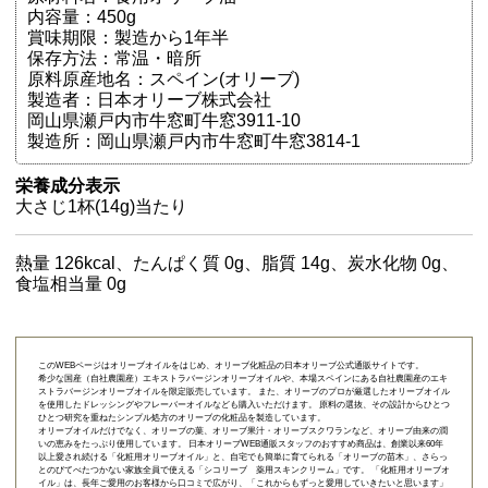
内容量：450g
賞味期限：製造から1年半
保存方法：常温・暗所
原料原産地名：スペイン(オリーブ)
製造者：日本オリーブ株式会社
岡山県瀬戸内市牛窓町牛窓3911-10
製造所：岡山県瀬戸内市牛窓町牛窓3814-1
栄養成分表示
大さじ1杯(14g)当たり
熱量 126kcal、たんぱく質 0g、脂質 14g、炭水化物 0g、
食塩相当量 0g
このWEBページはオリーブオイルをはじめ、オリーブ化粧品の日本オリーブ公式通販サイトです。
希少な国産（自社農園産）エキストラバージンオリーブオイルや、本場スペインにある自社農園産のエキ
ストラバージンオリーブオイルを限定販売しています。 また、オリーブのプロが厳選したオリーブオイル
を使用したドレッシングやフレーバーオイルなども購入いただけます。 原料の選抜、その設計からひとつ
ひとつ研究を重ねたシンプル処方のオリーブの化粧品を製造しています。
オリーブオイルだけでなく、オリーブの葉、オリーブ果汁・オリーブスクワランなど、オリーブ由来の潤
いの恵みをたっぷり使用しています。 日本オリーブWEB通販スタッフのおすすめ商品は、創業以来60年
以上愛され続ける「
化粧用オリーブオイル
」と、自宅でも簡単に育てられる「
オリーブの苗木
」、さらっ
とのびてべたつかない家族全員で使える「
シコリーブ 薬用スキンクリーム
」です。 「化粧用オリーブオ
イル」は、長年ご愛用のお客様から口コミで広がり、「これからもずっと愛用していきたいと思います」