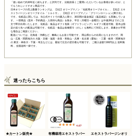
「使い始めて約30年近く経ちます」と評判です。 比較的長くご愛用いただいているお客様が多いのが、と
てもうれしいイチオシ商品です。
日本オリーブの売上数量ランキングは、【1位】オリーブマノン 「
化粧用オリーブオイル
」、【2位】
エキ
ストラバージンオリーブオイル 「トルトサ」
、【3位】
オリーブマノン 「グリーンローション(果汁水)」
です。 化粧品に関しては、当公式サイトでの購入に限り、
30日間の返金保証（返品保証）
も実施していま
す。 一部商品（苗木・予約商品・入荷待ち商品）を除き、平日（月曜日～金曜日）は午後2時までのご注
文で即日出荷いたします。 化粧品・食品はギフト包装（ギフトラッピング）＆ギフト配送可能、苗木は指
定の送り先への配送は可能です。 化粧品・食品は各種熨斗（のし）も無料にて対応します。表書きが不明
な場合はご相談ください。
配送については、北海道・沖縄など、離島にもお送り可能です。 岡山県からの出荷になりますので、岡
山・広島・関西地方の 大阪・京都・滋賀・奈良・和歌山・兵庫・名古屋（愛知）・三重・岐阜・関東地方
の 東京・神奈川・千葉・埼玉などには、最短で注文の翌日着も可能です。 ご購入金額7,000円以上 送料無
料 、全国送料一律です。
迷ったらこちら
★カートン販売★
有機栽培エキストラバー
エキストラバージンオリ