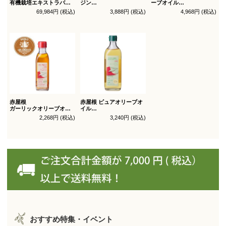
有機栽培エキストラバー
ジン
ーブオイル
ジン
オリーブオイル シングル
トルトサ 450g 1本箱入
69,984円 (税込)
3,888円 (税込)
4,968円 (税込)
オリーブオイル ブレンド
450g徳用
（スペイン自社農園産）
180g×36本_送料無料
（有機ＪＡＳ認証）
赤屋根
赤屋根 ピュアオリーブオ
ガーリックオリーブオイ
イル
ル 180g
ライト 450g徳用
2,268円 (税込)
3,240円 (税込)