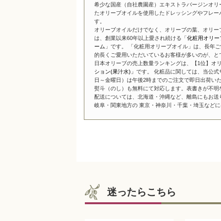
希少な国産（自社農園産）エキストラバージンオリ
たオリーブオイルを使用したドレッシングやフレー
す。
オリーブオイルだけでなく、オリーブの葉、オリー
は、創業以来60年以上愛され続ける「
化粧用オリー
ーム
」です。 「化粧用オリーブオイル」は、長年ご
的長くご愛用いただいているお客様が多いのが、と
日本オリーブの売上数量ランキングは、【1位】オリ
ション(果汁水)」
です。 化粧品に関しては、当公式
日～金曜日）は午後2時までのご注文で即日出荷い
熨斗（のし）も無料にて対応します。表書きが不明
配送については、北海道・沖縄など、離島にもお送
岐阜・関東地方の 東京・神奈川・千葉・埼玉などには
迷ったらこちら