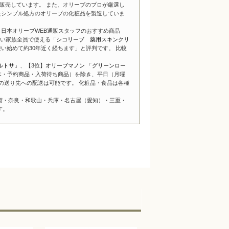
販売しています。 また、オリーブのプロが厳選し
たシンプル処方のオリーブの化粧品を製造していま
日本オリーブWEB通販スタッフのおすすめ商品
い家族全員で使える「
シコリーブ 薬用スキンクリ
い始めて約30年近く経ちます」と評判です。 比較
ルトサ」
、【3位】
オリーブマノン 「グリーンロー
木・予約商品・入荷待ち商品）を除き、平日（月曜
の送り先への配送は可能です。 化粧品・食品は各種
賀・奈良・和歌山・兵庫・名古屋（愛知）・三重・
す。