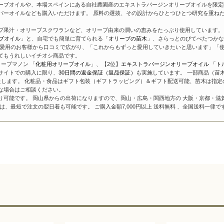
ーブオイルや、本場スペインにある自社農園産のエキストラバージンオリーブオイルを限定
バーオイルなども購入いただけます。 原料の選抜、その設計からひとつひとつ研究を重ね
ブ果汁・オリーブスクワランなど、オリーブ由来の潤いの恵みをたっぷり使用しています。 
ブオイル
」と、自宅でも簡単に育てられる「
オリーブの苗木
」、さらっとのびてべたつかな
愛用のお客様から口コミで広がり、「これからもずっと愛用していきたいと思います」「使
てもうれしいイチオシ商品です。
ーブマノン 「
化粧用オリーブオイル
」、【2位】
エキストラバージンオリーブオイル 「ト
サイトでの購入に限り、
30日間の返金保証（返品保証）
も実施しています。 一部商品（苗
たします。 化粧品・食品はギフト包装（ギフトラッピング）＆ギフト配送可能、苗木は指定
な場合はご相談ください。
り可能です。 岡山県からの出荷になりますので、岡山・広島・関西地方の 大阪・京都・滋
、最短で注文の翌日着も可能です。 ご購入金額7,000円以上 送料無料 、全国送料一律で