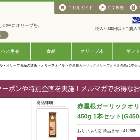
ご利用ガイド
注文履歴
しの中にオリーブを。
税込7,000円以上ご購
バス用品
食品
オリーブ木
ギフト
ル・オリーブ食品の通販
>
オリーブオイル
> 赤屋根ガーリックオリーブオイル450g 1本セット
商品詳細
赤屋根ガーリックオリ
450g 1本セット(G45
おりいぶの窓 商品番号：412685