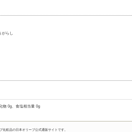
うがらし
水化物 0g、食塩相当量 0g
ーブ化粧品の日本オリーブ公式通販サイトです。