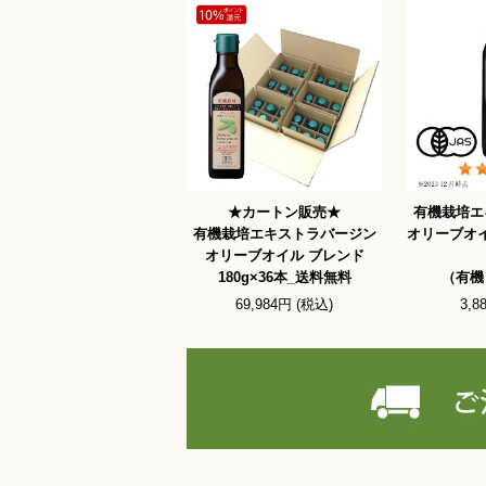
★カートン販売★
有機栽培エ
有機栽培エキストラバージン
オリーブオイ
オリーブオイル ブレンド
180g×36本_送料無料
（有機
69,984円 (税込)
3,8