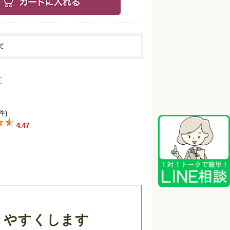
て
件)
4.47
きやすくします