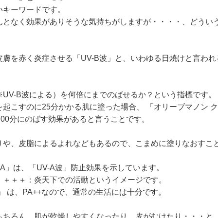
いキーワードです。
んとなく効果がありそうな気持ちがしますが・・・・、どうい
膚を赤く炎症させる「UV-B波」と、いわゆる日焼けと言われる
※UV-B波による）を何倍にまでのばせるか？という指標です。
こすのに25分かかる肌に塗った場合、 「オリーブマノン クリ
700分にのばす効果があると言うことです。
りや、皮脂によるよれなどもあるので、こまめに塗りなおすこ
A」は、「UV-A波」防止効果を示しています。
、＋＋＋：炎天下での活動というイメージです。
」 は、PA++なので、通常の生活には十分です。
もちろん、肌が乾燥しやすくなったり、皮がむけたり・・・と