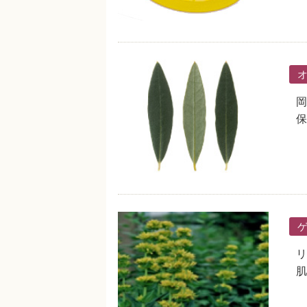
岡
保
リ
肌