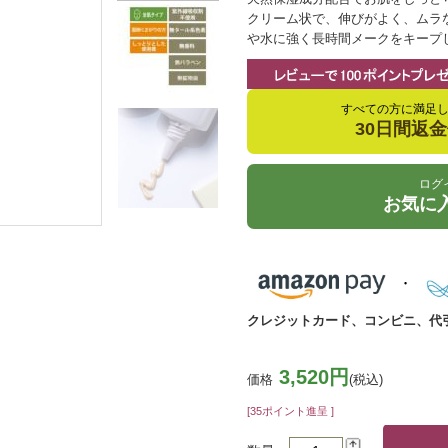
クリーム状で、伸びがよく、ムラ
や水に強く長時間メークをキープ
すべての方に満足
30日間返
ログ
お気に
クレジットカード、コンビニ、代
3,520円
価格
(税込)
[35ポイント進呈 ]