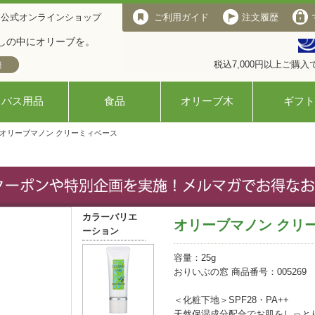
 公式オンラインショップ
ご利用ガイド
注文履歴
しの中にオリーブを。
税込7,000円以上ご購
バス用品
食品
オリーブ木
ギフト
 オリーブマノン クリーミィベース
カラーバリエ
オリーブマノン クリ
ーション
容量：25g
おりいぶの窓 商品番号：005269
＜化粧下地＞SPF28・PA++
天然保湿成分配合でお肌をしっと