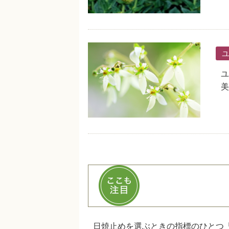
ユ
美
日焼止めを選ぶときの指標のひとつ「