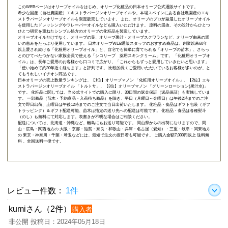
このWEBページはオリーブオイルをはじめ、オリーブ化粧品の日本オリーブ公式通販サイトです。
希少な国産（自社農園産）エキストラバージンオリーブオイルや、本場スペインにある自社農園産のエキ
ストラバージンオリーブオイルを限定販売しています。 また、オリーブのプロが厳選したオリーブオイル
を使用したドレッシングやフレーバーオイルなども購入いただけます。 原料の選抜、その設計からひとつ
ひとつ研究を重ねたシンプル処方のオリーブの化粧品を製造しています。
オリーブオイルだけでなく、オリーブの葉、オリーブ果汁・オリーブスクワランなど、オリーブ由来の潤
いの恵みをたっぷり使用しています。 日本オリーブWEB通販スタッフのおすすめ商品は、創業以来60年
以上愛され続ける「
化粧用オリーブオイル
」と、自宅でも簡単に育てられる「
オリーブの苗木
」、さらっ
とのびてべたつかない家族全員で使える「
シコリーブ 薬用スキンクリーム
」です。 「化粧用オリーブオ
イル」は、長年ご愛用のお客様から口コミで広がり、「これからもずっと愛用していきたいと思います」
「使い始めて約30年近く経ちます」と評判です。 比較的長くご愛用いただいているお客様が多いのが、と
てもうれしいイチオシ商品です。
日本オリーブの売上数量ランキングは、【1位】オリーブマノン 「
化粧用オリーブオイル
」、【2位】
エキ
ストラバージンオリーブオイル 「トルトサ」
、【3位】
オリーブマノン 「グリーンローション(果汁水)」
です。 化粧品に関しては、当公式サイトでの購入に限り、
30日間の返金保証（返品保証）
も実施していま
す。 一部商品（苗木・予約商品・入荷待ち商品）を除き、平日（月曜日～金曜日）は午後2時までのご注
文で即日出荷、土曜日は午後12時までのご注文で当日出荷いたします。 化粧品・食品はギフト包装（ギフ
トラッピング）＆ギフト配送可能、苗木は指定の送り先への配送は可能です。 化粧品・食品は各種熨斗
（のし）も無料にて対応します。表書きが不明な場合はご相談ください。
配送については、北海道・沖縄など、離島にもお送り可能です。 岡山県からの出荷になりますので、岡
山・広島・関西地方の 大阪・京都・滋賀・奈良・和歌山・兵庫・名古屋（愛知）・三重・岐阜・関東地方
の 東京・神奈川・千葉・埼玉などには、最短で注文の翌日着も可能です。 ご購入金額7,000円以上 送料無
料 、全国送料一律です。
レビュー件数：
1件
kumiさん（2件）
購入者
非公開 投稿日：2024年05月18日