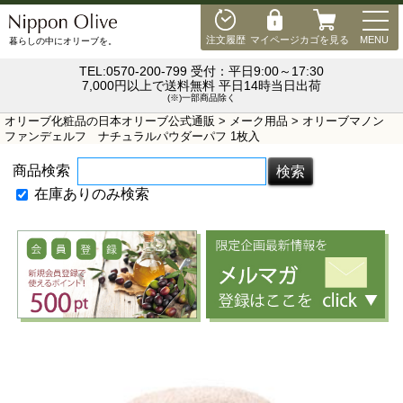
MEN
注文履歴
マイページ
カゴを見る
MENU
暮らしの中にオリーブを。
TEL:0570-200-799 受付：平日9:00～17:30
7,000円以上で送料無料 平日14時当日出荷
(※)一部商品除く
オリーブ化粧品の日本オリーブ公式通販
>
メーク用品
> オリーブマノン
ファンデェルフ ナチュラルパウダーパフ 1枚入
商品検索
在庫ありのみ検索