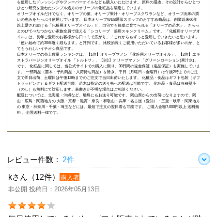
を使用したドレッシングやフレーバーオイルなども購入いただけます。 原料の選抜、その設計からひとつ
ひとつ研究を重ねたシンプル処方のオリーブの化粧品を製造しています。
オリーブオイルだけでなく、オリーブの葉、オリーブ果汁・オリーブスクワランなど、オリーブ由来の潤
いの恵みをたっぷり使用しています。 日本オリーブWEB通販スタッフのおすすめ商品は、創業以来60年
以上愛され続ける「
化粧用オリーブオイル
」と、自宅でも簡単に育てられる「
オリーブの苗木
」、さらっ
とのびてべたつかない家族全員で使える「
シコリーブ 薬用スキンクリーム
」です。 「化粧用オリーブオ
イル」は、長年ご愛用のお客様から口コミで広がり、「これからもずっと愛用していきたいと思います」
「使い始めて約30年近く経ちます」と評判です。 比較的長くご愛用いただいているお客様が多いのが、と
てもうれしいイチオシ商品です。
日本オリーブの売上数量ランキングは、【1位】オリーブマノン 「
化粧用オリーブオイル
」、【2位】
エキ
ストラバージンオリーブオイル 「トルトサ」
、【3位】
オリーブマノン 「グリーンローション(果汁水)」
です。 化粧品に関しては、当公式サイトでの購入に限り、
30日間の返金保証（返品保証）
も実施していま
す。 一部商品（苗木・予約商品・入荷待ち商品）を除き、平日（月曜日～金曜日）は午後2時までのご注
文で即日出荷、土曜日は午後12時までのご注文で当日出荷いたします。 化粧品・食品はギフト包装（ギフ
トラッピング）＆ギフト配送可能、苗木は指定の送り先への配送は可能です。 化粧品・食品は各種熨斗
（のし）も無料にて対応します。表書きが不明な場合はご相談ください。
配送については、北海道・沖縄など、離島にもお送り可能です。 岡山県からの出荷になりますので、岡
山・広島・関西地方の 大阪・京都・滋賀・奈良・和歌山・兵庫・名古屋（愛知）・三重・岐阜・関東地方
の 東京・神奈川・千葉・埼玉などには、最短で注文の翌日着も可能です。 ご購入金額7,000円以上 送料無
料 、全国送料一律です。
レビュー件数：
2件
kさん（12件）
購入者
非公開 投稿日：2026年05月13日