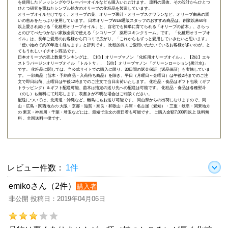
を使用したドレッシングやフレーバーオイルなども購入いただけます。 原料の選抜、その設計からひとつ
ひとつ研究を重ねたシンプル処方のオリーブの化粧品を製造しています。
オリーブオイルだけでなく、オリーブの葉、オリーブ果汁・オリーブスクワランなど、オリーブ由来の潤
いの恵みをたっぷり使用しています。 日本オリーブWEB通販スタッフのおすすめ商品は、創業以来60年
以上愛され続ける「
化粧用オリーブオイル
」と、自宅でも簡単に育てられる「
オリーブの苗木
」、さらっ
とのびてべたつかない家族全員で使える「
シコリーブ 薬用スキンクリーム
」です。 「化粧用オリーブオ
イル」は、長年ご愛用のお客様から口コミで広がり、「これからもずっと愛用していきたいと思います」
「使い始めて約30年近く経ちます」と評判です。 比較的長くご愛用いただいているお客様が多いのが、と
てもうれしいイチオシ商品です。
日本オリーブの売上数量ランキングは、【1位】オリーブマノン 「
化粧用オリーブオイル
」、【2位】
エキ
ストラバージンオリーブオイル 「トルトサ」
、【3位】
オリーブマノン 「グリーンローション(果汁水)」
です。 化粧品に関しては、当公式サイトでの購入に限り、
30日間の返金保証（返品保証）
も実施していま
す。 一部商品（苗木・予約商品・入荷待ち商品）を除き、平日（月曜日～金曜日）は午後2時までのご注
文で即日出荷、土曜日は午後12時までのご注文で当日出荷いたします。 化粧品・食品はギフト包装（ギフ
トラッピング）＆ギフト配送可能、苗木は指定の送り先への配送は可能です。 化粧品・食品は各種熨斗
（のし）も無料にて対応します。表書きが不明な場合はご相談ください。
配送については、北海道・沖縄など、離島にもお送り可能です。 岡山県からの出荷になりますので、岡
山・広島・関西地方の 大阪・京都・滋賀・奈良・和歌山・兵庫・名古屋（愛知）・三重・岐阜・関東地方
の 東京・神奈川・千葉・埼玉などには、最短で注文の翌日着も可能です。 ご購入金額7,000円以上 送料無
料 、全国送料一律です。
レビュー件数：
1件
emikoさん（2件）
購入者
非公開 投稿日：2019年04月06日