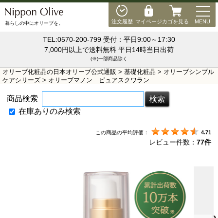
MEN
注文履歴
マイページ
カゴを見る
MENU
暮らしの中にオリーブを。
TEL:0570-200-799 受付：平日9:00～17:30
7,000円以上で送料無料 平日14時当日出荷
(※)一部商品除く
オリーブ化粧品の日本オリーブ公式通販
>
基礎化粧品
>
オリーブシンプル
ケアシリーズ
> オリーブマノン ピュアスクワラン
商品検索
在庫ありのみ検索
この商品の平均評価：
4.71
レビュー件数：
77件