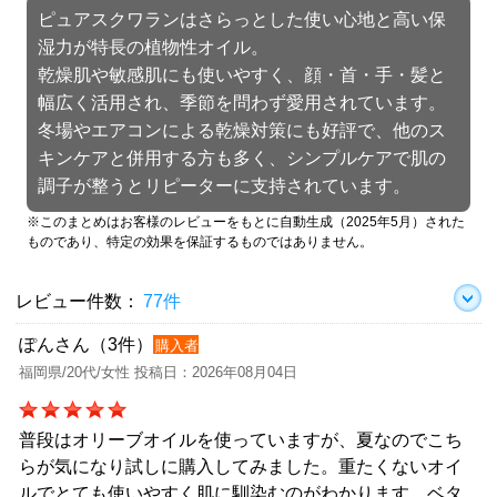
ピュアスクワランはさらっとした使い心地と高い保
湿力が特長の植物性オイル。
乾燥肌や敏感肌にも使いやすく、顔・首・手・髪と
幅広く活用され、季節を問わず愛用されています。
冬場やエアコンによる乾燥対策にも好評で、他のス
キンケアと併用する方も多く、シンプルケアで肌の
調子が整うとリピーターに支持されています。
※このまとめはお客様のレビューをもとに自動生成（2025年5月）された
ものであり、特定の効果を保証するものではありません。
レビュー件数：
77件
ぽんさん（3件）
購入者
福岡県/20代/女性 投稿日：2026年08月04日
普段はオリーブオイルを使っていますが、夏なのでこち
らが気になり試しに購入してみました。重たくないオイ
ルでとても使いやすく肌に馴染むのがわかります。ベタ