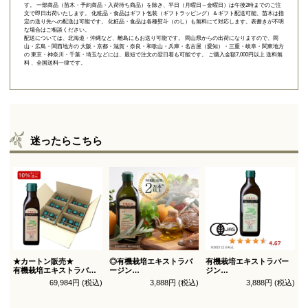
す。 一部商品（苗木・予約商品・入荷待ち商品）を除き、平日（月曜日～金曜日）は午後2時までのご注
文で即日出荷いたします。 化粧品・食品はギフト包装（ギフトラッピング）＆ギフト配送可能、苗木は指
定の送り先への配送は可能です。 化粧品・食品は各種熨斗（のし）も無料にて対応します。表書きが不明
な場合はご相談ください。
配送については、北海道・沖縄など、離島にもお送り可能です。 岡山県からの出荷になりますので、岡
山・広島・関西地方の 大阪・京都・滋賀・奈良・和歌山・兵庫・名古屋（愛知）・三重・岐阜・関東地方
の 東京・神奈川・千葉・埼玉などには、最短で注文の翌日着も可能です。 ご購入金額7,000円以上 送料無
料 、全国送料一律です。
迷ったらこちら
★カートン販売★
◎有機栽培エキストラバ
有機栽培エキストラバー
有機栽培エキストラバー
ージン
ジン
ジン
オリーブオイル ブレンド
オリーブオイル シングル
69,984円 (税込)
3,888円 (税込)
3,888円 (税込)
オリーブオイル ブレンド
450g
450g徳用
180g×36本_送料無料
（有機ＪＡＳ認証）
（有機ＪＡＳ認証）