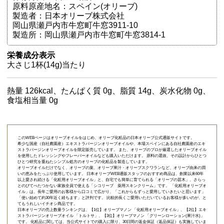
原料原産地名：スペイン(オリーブ)
製造者：日本オリーブ株式会社
岡山県瀬戸内市牛窓町牛窓3911-10
製造所：岡山県瀬戸内市牛窓町牛窓3814-1
栄養成分表示
大さじ1杯(14g)当たり
熱量 126kcal、たんぱく質 0g、脂質 14g、炭水化物 0g、
食塩相当量 0g
このWEBページはオリーブオイルをはじめ、オリーブ化粧品の日本オリーブ公式通販サイトです。
希少な国産（自社農園産）エキストラバージンオリーブオイルや、本場スペインにある自社農園産のエキ
ストラバージンオリーブオイルを限定販売しています。 また、オリーブのプロが厳選したオリーブオイル
を使用したドレッシングやフレーバーオイルなども購入いただけます。 原料の選抜、その設計からひとつ
ひとつ研究を重ねたシンプル処方のオリーブの化粧品を製造しています。
オリーブオイルだけでなく、オリーブの葉、オリーブ果汁・オリーブスクワランなど、オリーブ由来の潤
いの恵みをたっぷり使用しています。 日本オリーブWEB通販スタッフのおすすめ商品は、創業以来60年
以上愛され続ける「
化粧用オリーブオイル
」と、自宅でも簡単に育てられる「
オリーブの苗木
」、さらっ
とのびてべたつかない家族全員で使える「
シコリーブ 薬用スキンクリーム
」です。 「化粧用オリーブオ
イル」は、長年ご愛用のお客様から口コミで広がり、「これからもずっと愛用していきたいと思います」
「使い始めて約30年近く経ちます」と評判です。 比較的長くご愛用いただいているお客様が多いのが、と
てもうれしいイチオシ商品です。
日本オリーブの売上数量ランキングは、【1位】オリーブマノン 「
化粧用オリーブオイル
」、【2位】
エキ
ストラバージンオリーブオイル 「トルトサ」
、【3位】
オリーブマノン 「グリーンローション(果汁水)」
です。 化粧品に関しては、当公式サイトでの購入に限り、
30日間の返金保証（返品保証）
も実施していま