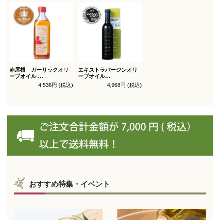
赤屋根 ガーリックオリ
エキストラバージンオリ
ーブオイル
ーブオイル
450g徳用
トルトサ 450g 1本箱入
4,536円 (税込)
4,968円 (税込)
（スペイン自社農園産）