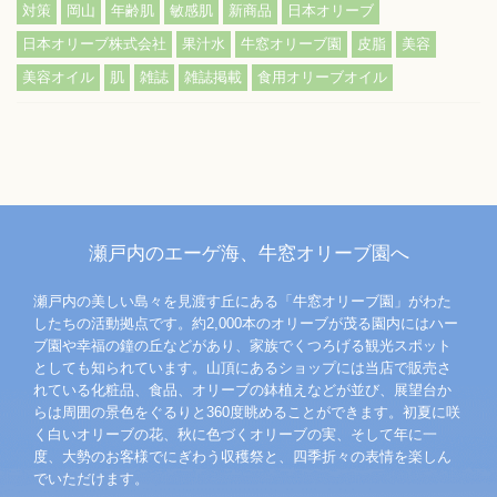
対策
岡山
年齢肌
敏感肌
新商品
日本オリーブ
日本オリーブ株式会社
果汁水
牛窓オリーブ園
皮脂
美容
美容オイル
肌
雑誌
雑誌掲載
食用オリーブオイル
瀬戸内のエーゲ海、牛窓オリーブ園へ
瀬戸内の美しい島々を見渡す丘にある「牛窓オリーブ園」がわた
したちの活動拠点です。約2,000本のオリーブが茂る園内にはハー
ブ園や幸福の鐘の丘などがあり、家族でくつろげる観光スポット
としても知られています。山頂にあるショップには当店で販売さ
れている化粧品、食品、オリーブの鉢植えなどが並び、展望台か
らは周囲の景色をぐるりと360度眺めることができます。初夏に咲
く白いオリーブの花、秋に色づくオリーブの実、そして年に一
度、大勢のお客様でにぎわう収穫祭と、四季折々の表情を楽しん
でいただけます。