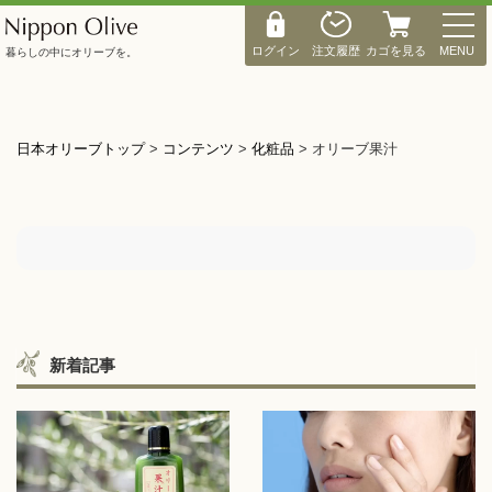
M
E
ログイン
注文履歴
カゴを見る
MENU
暮らしの中にオリーブを。
N
U
日本オリーブトップ
>
コンテンツ
>
化粧品
>
オリーブ果汁
新着記事