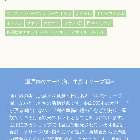
,
,
,
エキストラバージンオリーブオイル
オシャレ
オリーブオイル
,
,
,
,
,
オレンジ
サラダ
デザート
プラス1品
日本オリーブ
有機栽培エキストラバージンオリーブオイル ブレンド
瀬戸内のエーゲ海、牛窓オリーブ園へ
瀬戸内の美しい島々を見渡す丘にある「牛窓オリーブ
園」がわたしたちの活動拠点です。約2,000本のオリーブ
が茂る園内にはハーブ園や幸福の鐘の丘などがあり、家
族でくつろげる観光スポットとしても知られています。
山頂にあるショップには当店で販売されている化粧品、
食品、オリーブの鉢植えなどが並び、展望台からは周囲
の景色をぐるりと360度眺めることができます。初夏に咲