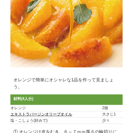
オレンジで簡単にオシャレな1品を作って見ましょ
う。
材料(4人分)
オレンジ
2個
エキストラバージンオリーブオイル
大さじ1
塩・こしょう(好みで)
少々
① オレンジは皮をむき、６～７ｍｍ厚さの輪切りに