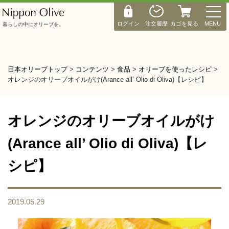
M
E
ログイン
注文履歴
カゴを見る
MENU
暮らしの中にオリーブを。
N
U
日本オリーブトップ
>
コンテンツ
>
食品
>
オリーブを使ったレシピ
>
オレンジのオリーブオイルがけ(Arance all’ Olio di Oliva)【レシピ】
オレンジのオリーブオイルがけ
(Arance all’ Olio di Oliva)【レ
シピ】
2019.05.29