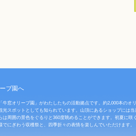
ーブ園へ
牛窓オリーブ園」がわたしたちの活動拠点です。約2,000本のオ
観光スポットとしても知られています。山頂にあるショップには当
らは周囲の景色をぐるりと360度眺めることができます。初夏に咲
様でにぎわう収穫祭と、四季折々の表情を楽しんでいただけます。