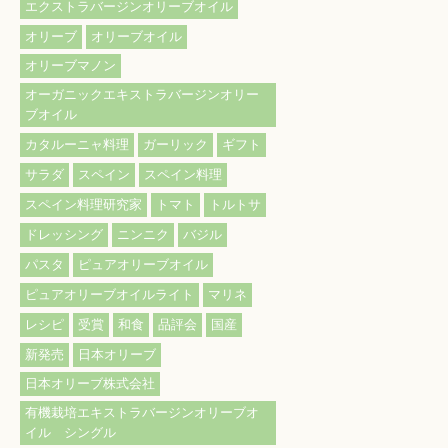
エクストラバージンオリーブオイル
オリーブ
オリーブオイル
オリーブマノン
オーガニックエキストラバージンオリー
ブオイル
カタルーニャ料理
ガーリック
ギフト
サラダ
スペイン
スペイン料理
スペイン料理研究家
トマト
トルトサ
ドレッシング
ニンニク
バジル
パスタ
ピュアオリーブオイル
ピュアオリーブオイルライト
マリネ
レシピ
受賞
和食
品評会
国産
新発売
日本オリーブ
日本オリーブ株式会社
有機栽培エキストラバージンオリーブオ
イル シングル