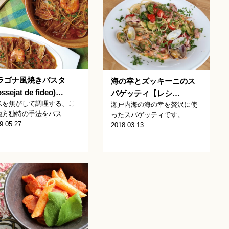
ラゴナ風焼きパスタ
海の幸とズッキーニのス
ssejat de fideo)…
パゲッティ【レシ…
米を焦がして調理する、こ
瀬戸内海の海の幸を贅沢に使
地方独特の手法をパス…
ったスパゲッティです。…
9.05.27
2018.03.13