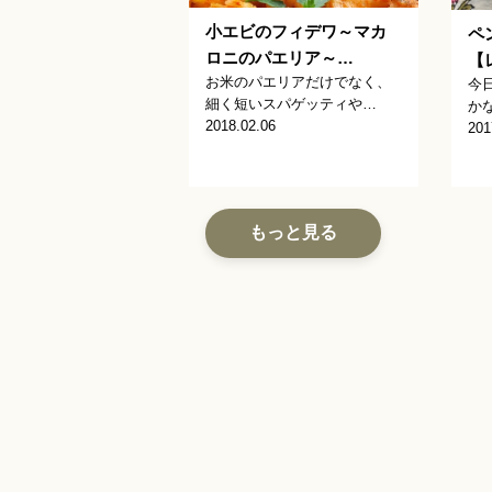
小エビのフィデワ～マカ
ペ
ロニのパエリア～…
【
お米のパエリアだけでなく、
今
細く短いスパゲッティや…
か
2018.02.06
201
もっと見る