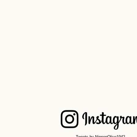
Tweets by NipponOlive1942