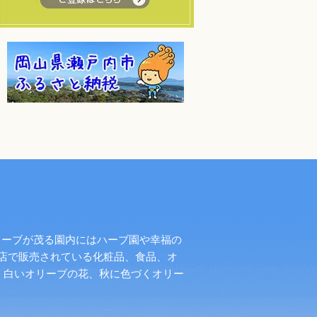
リーブが茂る園内にはハーブ園や幸福の
店で販売されている化粧品、食品、オ
く白いオリーブの花、秋に色づくオリー