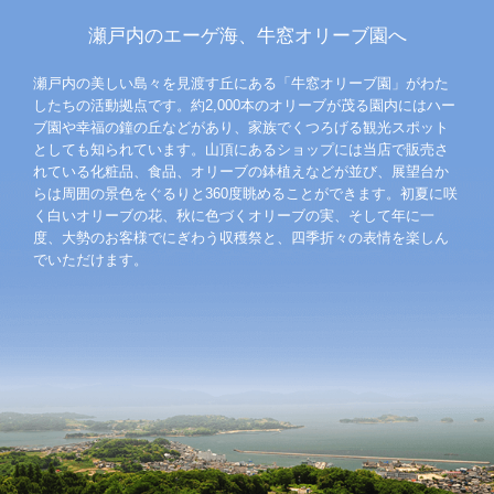
瀬戸内のエーゲ海、牛窓オリーブ園へ
瀬戸内の美しい島々を見渡す丘にある「牛窓オリーブ園」がわた
したちの活動拠点です。約2,000本のオリーブが茂る園内にはハー
ブ園や幸福の鐘の丘などがあり、家族でくつろげる観光スポット
としても知られています。山頂にあるショップには当店で販売さ
れている化粧品、食品、オリーブの鉢植えなどが並び、展望台か
らは周囲の景色をぐるりと360度眺めることができます。初夏に咲
く白いオリーブの花、秋に色づくオリーブの実、そして年に一
度、大勢のお客様でにぎわう収穫祭と、四季折々の表情を楽しん
でいただけます。