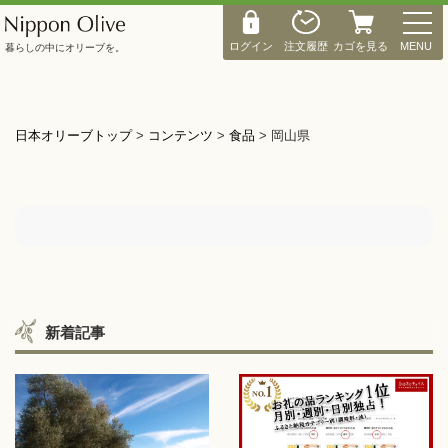
M
E
ログイン
注文履歴
カゴを見る
MENU
暮らしの中にオリーブを。
N
U
日本オリーブトップ
>
コンテンツ
>
食品
>
岡山県
新着記事