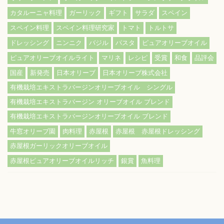
カタルーニャ料理
ガーリック
ギフト
サラダ
スペイン
スペイン料理
スペイン料理研究家
トマト
トルトサ
ドレッシング
ニンニク
バジル
パスタ
ピュアオリーブオイル
ピュアオリーブオイルライト
マリネ
レシピ
受賞
和食
品評会
国産
新発売
日本オリーブ
日本オリーブ株式会社
有機栽培エキストラバージンオリーブオイル シングル
有機栽培エキストラバージン オリーブオイル ブレンド
有機栽培エキストラバージンオリーブオイル ブレンド
牛窓オリーブ園
肉料理
赤屋根
赤屋根 赤屋根ドレッシング
赤屋根ガーリックオリーブオイル
赤屋根ピュアオリーブオイルリッチ
銀賞
魚料理