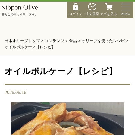
M
E
ログイン
注文履歴
カゴを見る
MENU
暮らしの中にオリーブを。
N
U
日本オリーブトップ
>
コンテンツ
>
食品
>
オリーブを使ったレシピ
>
オイルボルケーノ【レシピ】
オイルボルケーノ【レシピ】
2025.05.16