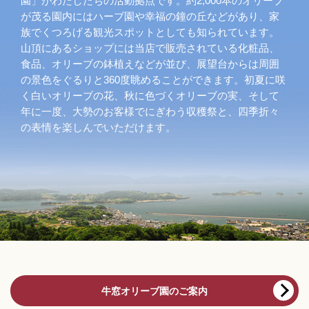
園」がわたしたちの活動拠点です。約2,000本のオリーブ
が茂る園内にはハーブ園や幸福の鐘の丘などがあり、家
族でくつろげる観光スポットとしても知られています。
山頂にあるショップには当店で販売されている化粧品、
食品、オリーブの鉢植えなどが並び、展望台からは周囲
の景色をぐるりと360度眺めることができます。初夏に咲
く白いオリーブの花、秋に色づくオリーブの実、そして
年に一度、大勢のお客様でにぎわう収穫祭と、四季折々
の表情を楽しんでいただけます。
牛窓オリーブ園のご案内