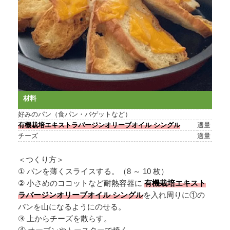
材料
好みのパン（食パン・バゲットなど）
有機栽培エキストラバージンオリーブオイル シングル
適量
チーズ
適量
＜つくり方＞
① パンを薄くスライスする。（8 ～ 10 枚）
② 小さめのココットなど耐熱容器に
有機栽培エキスト
ラバージンオリーブオイル シングル
を入れ周りに①の
パンを山になるようにのせる。
③ 上からチーズを散らす。