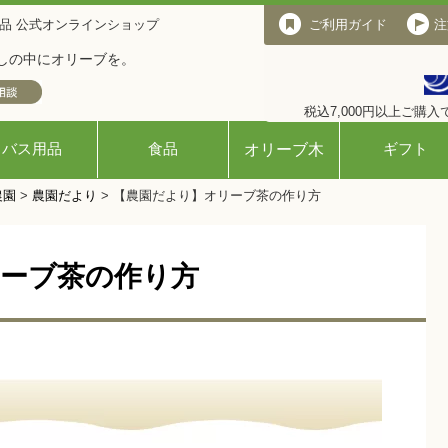
品 公式オンラインショップ
ご利用ガイド
ご利用ガイド
注
しの中にオリーブを。
税込7,000円以上ご購
バス用品
食品
ギフト
オリーブ木
農園
>
農園だより
>
【農園だより】オリーブ茶の作り方
ーブ茶の作り方