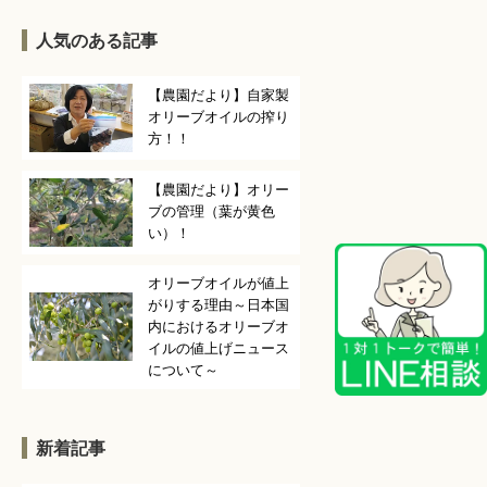
人気のある記事
【農園だより】自家製
オリーブオイルの搾り
方！！
【農園だより】オリー
ブの管理（葉が黄色
い）！
オリーブオイルが値上
がりする理由～日本国
内におけるオリーブオ
イルの値上げニュース
について～
新着記事