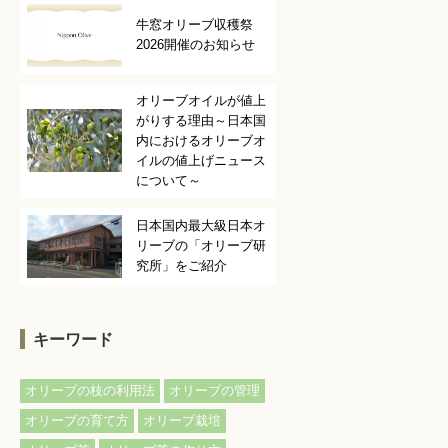
牛窓オリーブ収穫祭
2026開催のお知らせ
オリーブオイルが値上
がりする理由～日本国
内におけるオリーブオ
イルの値上げニュース
について～
日本国内最大級日本オ
リーブの「オリーブ研
究所」をご紹介
キーワード
,
,
オリーブの枝の利用法
オリーブの管理
,
,
オリーブの育て方
オリーブ栽培