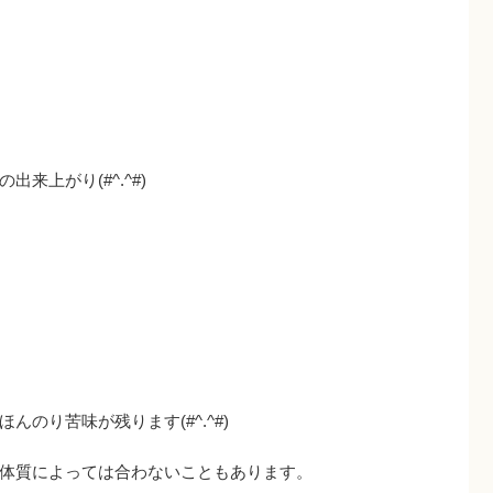
来上がり(#^.^#)
のり苦味が残ります(#^.^#)
体質によっては合わないこともあります。