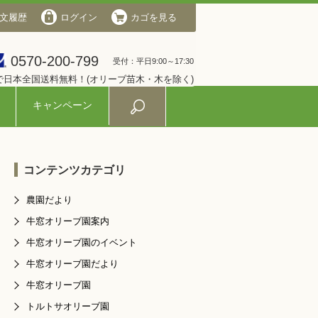
文履歴
会社概要
ログイン
ログイン
カゴを見る
カゴを見る
0570-200-799
0570-200-799
受付：平日9:00～17:30
受付：平日9:00～17:30
入で日本全国送料無料！(オリーブ苗木・木を除く)
キャンペーン
コンテンツカテゴリ
農園だより
牛窓オリーブ園案内
牛窓オリーブ園のイベント
牛窓オリーブ園だより
牛窓オリーブ園
トルトサオリーブ園