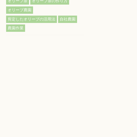
,
,
オリーブ茶
オリーブ茶の作り方
,
オリーブ農園
,
,
剪定したオリーブの活用法
自社農園
農園作業