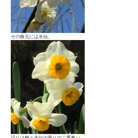
その株元には水仙。
辺りは梅と水仙の香りの二重奏♪♪