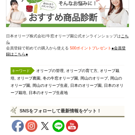
日本オリーブ株式会社/牛窓オリーブ園公式オンラインショップは
こち
ら
会員登録で初めての購入から使える
500ポイントプレゼント
●会員登
録はこちら●
,
,
オリーブの管理
オリーブの育て方
オリーブ栽
,
,
,
,
培
オリーブ農園
冬の牛窓オリーブ園
岡山のオリーブ
岡山の
,
,
,
オリーブ園
岡山のオリーブ生産
日本のオリーブ園
日本のオリ
,
ーブ栽培
日本のオリーブ生産地
SNSをフォローして最新情報をゲット！