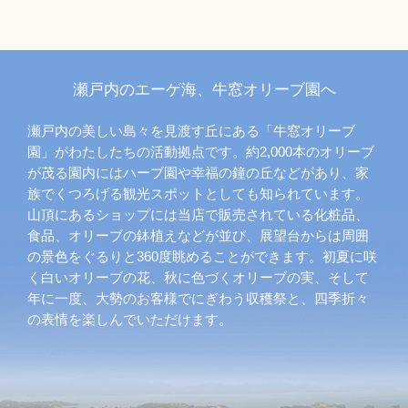
瀬戸内のエーゲ海、牛窓オリーブ園へ
瀬戸内の美しい島々を見渡す丘にある「牛窓オリーブ
園」がわたしたちの活動拠点です。約2,000本のオリーブ
が茂る園内にはハーブ園や幸福の鐘の丘などがあり、家
族でくつろげる観光スポットとしても知られています。
山頂にあるショップには当店で販売されている化粧品、
食品、オリーブの鉢植えなどが並び、展望台からは周囲
の景色をぐるりと360度眺めることができます。初夏に咲
く白いオリーブの花、秋に色づくオリーブの実、そして
年に一度、大勢のお客様でにぎわう収穫祭と、四季折々
の表情を楽しんでいただけます。