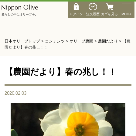
M
E
ログイン
注文履歴
カゴを見る
MENU
暮らしの中にオリーブを。
N
U
日本オリーブトップ
>
コンテンツ
>
オリーブ農園
>
農園だより
>
【農
園だより】春の兆し！！
【農園だより】春の兆し！！
2020.02.03