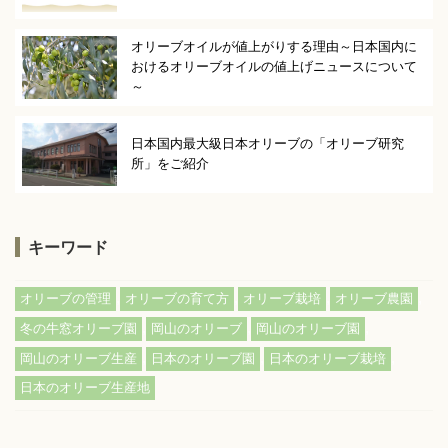
オリーブオイルが値上がりする理由～日本国内に
おけるオリーブオイルの値上げニュースについて
～
日本国内最大級日本オリーブの「オリーブ研究
所」をご紹介
キーワード
,
,
,
,
オリーブの管理
オリーブの育て方
オリーブ栽培
オリーブ農園
,
,
,
冬の牛窓オリーブ園
岡山のオリーブ
岡山のオリーブ園
,
,
,
岡山のオリーブ生産
日本のオリーブ園
日本のオリーブ栽培
日本のオリーブ生産地