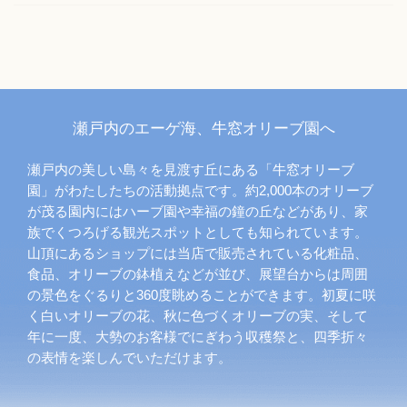
瀬戸内のエーゲ海、牛窓オリーブ園へ
瀬戸内の美しい島々を見渡す丘にある「牛窓オリーブ
園」がわたしたちの活動拠点です。約2,000本のオリーブ
が茂る園内にはハーブ園や幸福の鐘の丘などがあり、家
族でくつろげる観光スポットとしても知られています。
山頂にあるショップには当店で販売されている化粧品、
食品、オリーブの鉢植えなどが並び、展望台からは周囲
の景色をぐるりと360度眺めることができます。初夏に咲
く白いオリーブの花、秋に色づくオリーブの実、そして
年に一度、大勢のお客様でにぎわう収穫祭と、四季折々
の表情を楽しんでいただけます。