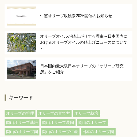
牛窓オリーブ収穫祭2026開催のお知らせ
オリーブオイルが値上がりする理由～日本国内に
おけるオリーブオイルの値上げニュースについて
～
日本国内最大級日本オリーブの「オリーブ研究
所」をご紹介
キーワード
,
,
,
オリーブの管理
オリーブの育て方
オリーブ栽培
,
,
,
岡山オリーブ栽培
岡山オリーブ農園
岡山のオリーブ
,
,
岡山のオリーブ園
岡山のオリーブ生産
日本のオリーブ園