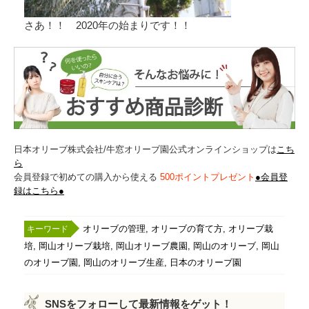
さあ！！ 2020年の始まりです！！
日本オリーブ株式会社/牛窓オリーブ園公式オンラインショップは
こち
ら
会員登録で初めての購入から使える
500ポイントプレゼント
●会員登
録はこちら●
,
,
オリーブの管理
オリーブの育て方
オリーブ栽
,
,
,
,
培
岡山オリーブ栽培
岡山オリーブ農園
岡山のオリーブ
岡山
,
,
のオリーブ園
岡山のオリーブ生産
日本のオリーブ園
SNSをフォローして最新情報をゲット！