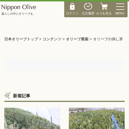
M
E
ログイン
注文履歴
カゴを見る
MENU
暮らしの中にオリーブを。
N
U
日本オリーブトップ
>
コンテンツ
>
オリーブ農園
>
オリーブの挿し芽
新着記事