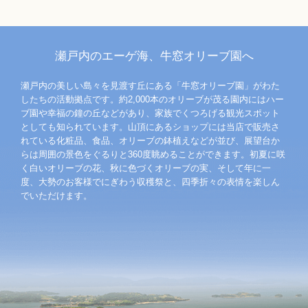
瀬戸内のエーゲ海、牛窓オリーブ園へ
瀬戸内の美しい島々を見渡す丘にある「牛窓オリーブ園」がわた
したちの活動拠点です。約2,000本のオリーブが茂る園内にはハー
ブ園や幸福の鐘の丘などがあり、家族でくつろげる観光スポット
としても知られています。山頂にあるショップには当店で販売さ
れている化粧品、食品、オリーブの鉢植えなどが並び、展望台か
らは周囲の景色をぐるりと360度眺めることができます。初夏に咲
く白いオリーブの花、秋に色づくオリーブの実、そして年に一
度、大勢のお客様でにぎわう収穫祭と、四季折々の表情を楽しん
でいただけます。