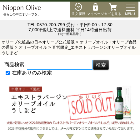
MEN
注文履歴
マイページ
カゴを見る
MENU
暮らしの中にオリーブを。
TEL:0570-200-799 受付：平日9:00～17:30
7,000円以上で送料無料 平日14時当日出荷
(※)一部商品除く
オリーブ化粧品の日本オリーブ公式通販
>
オリーブオイル・オリーブ食品
の通販
>
オリーブオイル
> 直営限定_エキストラバージンオリーブオイル
うしまど
商品検索
在庫ありのみ検索