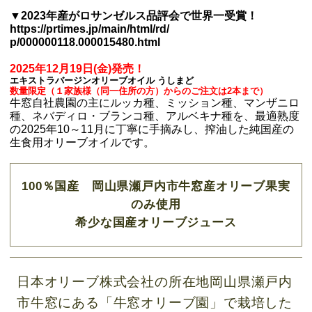
▼2023年産がロサンゼルス品評会で世界一受賞！
https://prtimes.jp/main/html/rd/
p/000000118.000015480.html
2025年12月19日(金)発売！
エキストラバージンオリーブオイル うしまど
数量限定（１家族様（同一住所の方）からのご注文は2本まで）
牛窓自社農園の主にルッカ種、ミッション種、マンザニロ
種、ネバディロ・ブランコ種、アルベキナ種を、最適熟度
の2025年10～11月に丁寧に手摘みし、搾油した純国産の
生食用オリーブオイルです。
100％国産 岡山県瀬戸内市牛窓産オリーブ果実
のみ使用
希少な国産オリーブジュース
日本オリーブ株式会社の所在地岡山県瀬戸内
市牛窓にある「牛窓オリーブ園」で栽培した