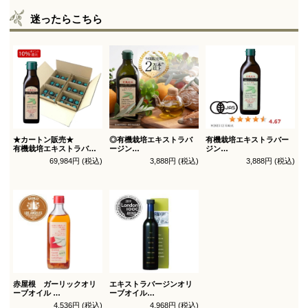
迷ったらこちら
★カートン販売★
◎有機栽培エキストラバ
有機栽培エキストラバー
有機栽培エキストラバー
ージン
ジン
ジン
オリーブオイル ブレンド
オリーブオイル シングル
69,984円 (税込)
3,888円 (税込)
3,888円 (税込)
オリーブオイル ブレンド
450g
450g徳用
180g×36本_送料無料
（有機ＪＡＳ認証）
（有機ＪＡＳ認証）
赤屋根 ガーリックオリ
エキストラバージンオリ
ーブオイル
ーブオイル
450g徳用
トルトサ 450g 1本箱入
4,536円 (税込)
4,968円 (税込)