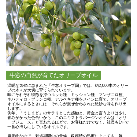
牛窓の自然が育てたオリーブオイル
温暖な気候に恵まれた「牛窓オリーブ園」では、約2,000本のオリー
ブの木々が大切に育てられています。
味にそれぞれ特徴を持つルッカ種、ミッション種、マンザニロ種、
ネバディロ・ブランコ種、アルベキナ種をメインに育て、オリーブ
オイルにするときには、それらが混ぜ合わされた絶妙な味を作り出
します。
例年、「うしまど」のサラリとした感触と、黄金と言うよりは少し
青みがかった色合いから、このエキストラバージンオイルは「オリ
ーブジュース」と言われるほどで、お客様だけでなく、社員も1年で
一番心待ちにしているオイルです。
農産物なので、栽培期間中の天候、収穫時の熟度によっても、毎