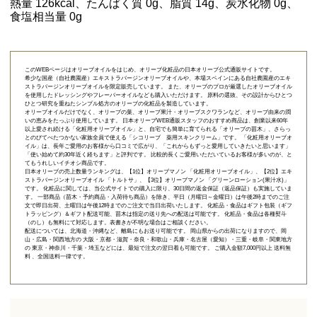
熱量 126kcal、たんぱく質 0g、脂質 14g、炭水化物 0g、
食塩相当量 0g
このWEBページはオリーブオイルをはじめ、オリーブ化粧品の日本オリーブ公式通販サイトです。
希少な国産（自社農園産）エキストラバージンオリーブオイルや、本場スペインにある自社農園産のエキ
ストラバージンオリーブオイルを限定販売しています。 また、オリーブのプロが厳選したオリーブオイル
を使用したドレッシングやフレーバーオイルなども購入いただけます。 原料の選抜、その設計からひとつ
ひとつ研究を重ねたシンプル処方のオリーブの化粧品を製造しています。
オリーブオイルだけでなく、オリーブの葉、オリーブ果汁・オリーブスクワランなど、オリーブ由来の潤
いの恵みをたっぷり使用しています。 日本オリーブWEB通販スタッフのおすすめ商品は、創業以来60年
以上愛され続ける「
化粧用オリーブオイル
」と、自宅でも簡単に育てられる「
オリーブの苗木
」、さらっ
とのびてべたつかない家族全員で使える「
シコリーブ 薬用スキンクリーム
」です。 「化粧用オリーブオ
イル」は、長年ご愛用のお客様から口コミで広がり、「これからもずっと愛用していきたいと思います」
「使い始めて約30年近く経ちます」と評判です。 比較的長くご愛用いただいているお客様が多いのが、と
てもうれしいイチオシ商品です。
日本オリーブの売上数量ランキングは、【1位】オリーブマノン 「
化粧用オリーブオイル
」、【2位】
エキ
ストラバージンオリーブオイル 「トルトサ」
、【3位】
オリーブマノン 「グリーンローション(果汁水)」
です。 化粧品に関しては、当公式サイトでの購入に限り、
30日間の返金保証（返品保証）
も実施していま
す。 一部商品（苗木・予約商品・入荷待ち商品）を除き、平日（月曜日～金曜日）は午後2時までのご注
文で即日出荷、土曜日は午後12時までのご注文で当日出荷いたします。 化粧品・食品はギフト包装（ギフ
トラッピング）＆ギフト配送可能、苗木は指定の送り先への配送は可能です。 化粧品・食品は各種熨斗
（のし）も無料にて対応します。表書きが不明な場合はご相談ください。
配送については、北海道・沖縄など、離島にもお送り可能です。 岡山県からの出荷になりますので、岡
山・広島・関西地方の 大阪・京都・滋賀・奈良・和歌山・兵庫・名古屋（愛知）・三重・岐阜・関東地方
の 東京・神奈川・千葉・埼玉などには、最短で注文の翌日着も可能です。 ご購入金額7,000円以上 送料無
料 、全国送料一律です。