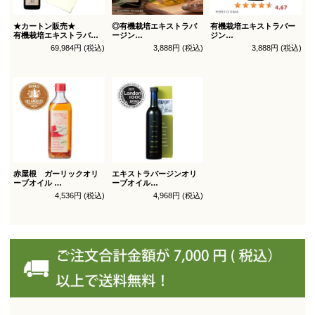
★カートン販売★
◎有機栽培エキストラバ
有機栽培エキストラバー
有機栽培エキストラバー
ージン
ジン
ジン
オリーブオイル ブレンド
オリーブオイル シングル
69,984円 (税込)
3,888円 (税込)
3,888円 (税込)
オリーブオイル ブレンド
450g
450g徳用
180g×36本_送料無料
（有機ＪＡＳ認証）
（有機ＪＡＳ認証）
赤屋根 ガーリックオリ
エキストラバージンオリ
ーブオイル
ーブオイル
450g徳用
トルトサ 450g 1本箱入
4,536円 (税込)
4,968円 (税込)
（スペイン自社農園産）