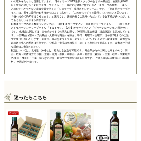
いの恵みをたっぷり使用しています。 日本オリーブWEB通販スタッフのおすすめ商品は、創業以来60年
以上愛され続ける「
化粧用オリーブオイル
」と、自宅でも簡単に育てられる「
オリーブの苗木
」、さらっ
とのびてべたつかない家族全員で使える「
シコリーブ 薬用スキンクリーム
」です。 「化粧用オリーブオ
イル」は、長年ご愛用のお客様から口コミで広がり、「これからもずっと愛用していきたいと思います」
「使い始めて約30年近く経ちます」と評判です。 比較的長くご愛用いただいているお客様が多いのが、と
てもうれしいイチオシ商品です。
日本オリーブの売上数量ランキングは、【1位】オリーブマノン 「
化粧用オリーブオイル
」、【2位】
エキ
ストラバージンオリーブオイル 「トルトサ」
、【3位】
オリーブマノン 「グリーンローション(果汁水)」
です。 化粧品に関しては、当公式サイトでの購入に限り、
30日間の返金保証（返品保証）
も実施していま
す。 一部商品（苗木・予約商品・入荷待ち商品）を除き、平日（月曜日～金曜日）は午後2時までのご注
文で即日出荷いたします。 化粧品・食品はギフト包装（ギフトラッピング）＆ギフト配送可能、苗木は指
定の送り先への配送は可能です。 化粧品・食品は各種熨斗（のし）も無料にて対応します。表書きが不明
な場合はご相談ください。
配送については、北海道・沖縄など、離島にもお送り可能です。 岡山県からの出荷になりますので、岡
山・広島・関西地方の 大阪・京都・滋賀・奈良・和歌山・兵庫・名古屋（愛知）・三重・岐阜・関東地方
の 東京・神奈川・千葉・埼玉などには、最短で注文の翌日着も可能です。 ご購入金額7,000円以上 送料無
料 、全国送料一律です。
迷ったらこちら