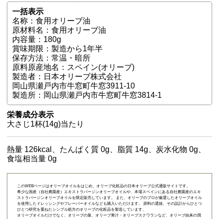
一括表示
名称：食用オリーブ油
原材料名：食用オリーブ油
内容量：180g
賞味期限：製造から1年半
保存方法：常温・暗所
原料原産地名：スペイン(オリーブ)
製造者：日本オリーブ株式会社
岡山県瀬戸内市牛窓町牛窓3911-10
製造所：岡山県瀬戸内市牛窓町牛窓3814-1
栄養成分表示
大さじ1杯(14g)当たり
熱量 126kcal、たんぱく質 0g、脂質 14g、炭水化物 0g、
食塩相当量 0g
このWEBページはオリーブオイルをはじめ、オリーブ化粧品の日本オリーブ公式通販サイトです。
希少な国産（自社農園産）エキストラバージンオリーブオイルや、本場スペインにある自社農園産のエキ
ストラバージンオリーブオイルを限定販売しています。 また、オリーブのプロが厳選したオリーブオイル
を使用したドレッシングやフレーバーオイルなども購入いただけます。 原料の選抜、その設計からひとつ
ひとつ研究を重ねたシンプル処方のオリーブの化粧品を製造しています。
オリーブオイルだけでなく、オリーブの葉、オリーブ果汁・オリーブスクワランなど、オリーブ由来の潤