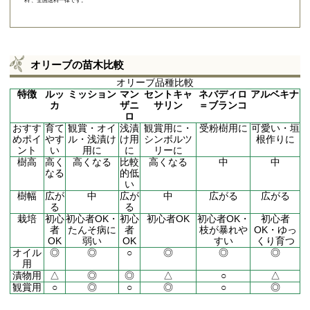
料 、全国送料一律です。
オリーブの苗木比較
オリーブ品種比較
特徴
ルッ
ミッション
マン
セントキャ
ネバディロ
アルベキナ
カ
ザニ
サリン
＝ブランコ
ロ
おすす
育て
観賞・オイ
浅漬
観賞用に・
受粉樹用に
可愛い・垣
めポイ
やす
ル・浅漬け
け用
シンボルツ
根作りに
ント
い
用に
に
リーに
樹高
高く
高くなる
比較
高くなる
中
中
なる
的低
い
樹幅
広が
中
広が
中
広がる
広がる
る
る
栽培
初心
初心者OK・
初心
初心者OK
初心者OK・
初心者
者
たんそ病に
者
枝が暴れや
OK・ゆっ
OK
弱い
OK
すい
くり育つ
オイル
◎
◎
○
◎
◎
◎
用
漬物用
△
◎
◎
△
○
△
観賞用
○
◎
○
◎
○
◎