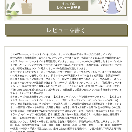
レビューを書く
このWEBページはオリーブオイルをはじめ、オリーブ化粧品の日本オリーブ公式通販サイトです。
希少な国産（自社農園産）エキストラバージンオリーブオイルや、本場スペインにある自社農園産のエキ
ストラバージンオリーブオイルを限定販売しています。 また、オリーブのプロが厳選したオリーブオイル
を使用したドレッシングやフレーバーオイルなども購入いただけます。 原料の選抜、その設計からひとつ
ひとつ研究を重ねたシンプル処方のオリーブの化粧品を製造しています。
オリーブオイルだけでなく、オリーブの葉、オリーブ果汁・オリーブスクワランなど、オリーブ由来の潤
いの恵みをたっぷり使用しています。 日本オリーブWEB通販スタッフのおすすめ商品は、創業以来60年
以上愛され続ける「
化粧用オリーブオイル
」と、自宅でも簡単に育てられる「
オリーブの苗木
」、さらっ
とのびてべたつかない家族全員で使える「
シコリーブ 薬用スキンクリーム
」です。 「化粧用オリーブオ
イル」は、長年ご愛用のお客様から口コミで広がり、「これからもずっと愛用していきたいと思います」
「使い始めて約30年近く経ちます」と評判です。 比較的長くご愛用いただいているお客様が多いのが、と
てもうれしいイチオシ商品です。
日本オリーブの売上数量ランキングは、【1位】オリーブマノン 「
化粧用オリーブオイル
」、【2位】
エキ
ストラバージンオリーブオイル 「トルトサ」
、【3位】
オリーブマノン 「グリーンローション(果汁水)」
です。 化粧品に関しては、当公式サイトでの購入に限り、
30日間の返金保証（返品保証）
も実施していま
す。 一部商品（苗木・予約商品・入荷待ち商品）を除き、平日（月曜日～金曜日）は午後2時までのご注
文で即日出荷、土曜日は午後12時までのご注文で当日出荷いたします。 化粧品・食品はギフト包装（ギフ
トラッピング）＆ギフト配送可能、苗木は指定の送り先への配送は可能です。 化粧品・食品は各種熨斗
（のし）も無料にて対応します。表書きが不明な場合はご相談ください。
配送については、北海道・沖縄など、離島にもお送り可能です。 岡山県からの出荷になりますので、岡
山・広島・関西地方の 大阪・京都・滋賀・奈良・和歌山・兵庫・名古屋（愛知）・三重・岐阜・関東地方
の 東京・神奈川・千葉・埼玉などには、最短で注文の翌日着も可能です。 ご購入金額7,000円以上 送料無