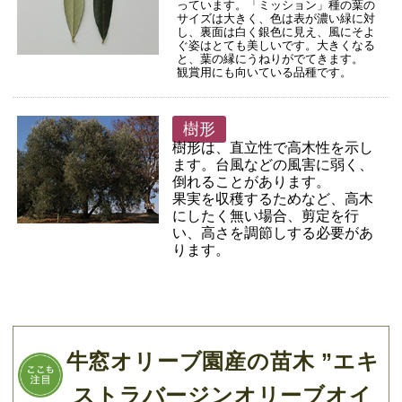
っています。「ミッション」種の葉の
サイズは大きく、色は表が濃い緑に対
し、裏面は白く銀色に見え、風にそよ
ぐ姿はとても美しいです。大きくなる
と、葉の縁にうねりがでてきます。
観賞用にも向いている品種です。
樹形
樹形は、直立性で高木性を示し
ます。台風などの風害に弱く、
倒れることがあります。
果実を収穫するためなど、高木
にしたく無い場合、剪定を行
い、高さを調節しする必要があ
ります。
牛窓オリーブ園産の苗木 ”エキ
ストラバージンオリーブオイ