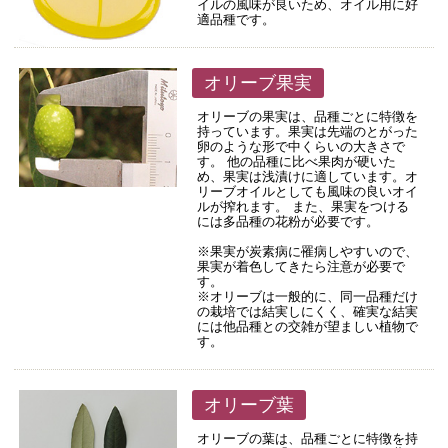
イルの風味が良いため、オイル用に好
適品種です。
オリーブ果実
オリーブの果実は、品種ごとに特徴を
持っています。果実は先端のとがった
卵のような形で中くらいの大きさで
す。 他の品種に比べ果肉が硬いた
め、果実は浅漬けに適しています。オ
リーブオイルとしても風味の良いオイ
ルが搾れます。 また、果実をつける
には多品種の花粉が必要です。
※果実が炭素病に罹病しやすいので、
果実が着色してきたら注意が必要で
す。
※オリーブは一般的に、同一品種だけ
の栽培では結実しにくく、確実な結実
には他品種との交雑が望ましい植物で
す。
オリーブ葉
オリーブの葉は、品種ごとに特徴を持