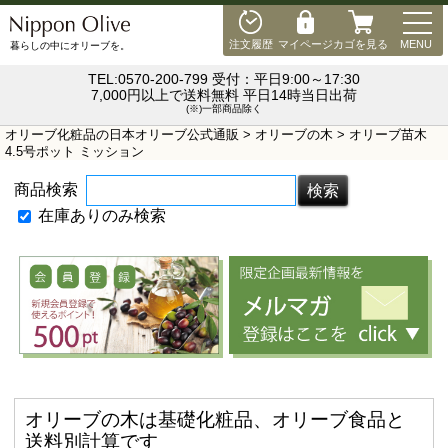
MEN
注文履歴
マイページ
カゴを見る
MENU
暮らしの中にオリーブを。
TEL:0570-200-799 受付：平日9:00～17:30
7,000円以上で送料無料 平日14時当日出荷
(※)一部商品除く
オリーブ化粧品の日本オリーブ公式通販
>
オリーブの木
> オリーブ苗木
4.5号ポット ミッション
商品検索
在庫ありのみ検索
オリーブの木は基礎化粧品、オリーブ食品と
送料別計算です