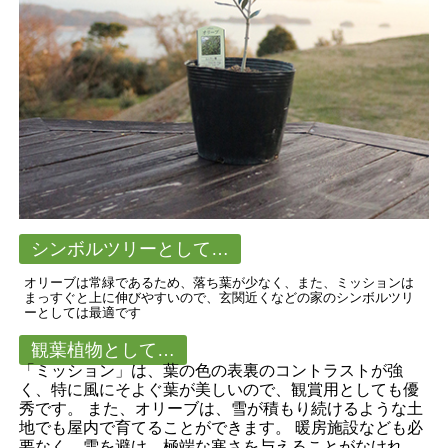
シンボルツリーとして…
オリーブは常緑であるため、落ち葉が少なく、また、ミッションは
まっすぐと上に伸びやすいので、玄関近くなどの家のシンボルツリ
ーとしては最適です
観葉植物として…
「ミッション」は、葉の色の表裏のコントラストが強
く、特に風にそよぐ葉が美しいので、観賞用としても優
秀です。 また、オリーブは、雪が積もり続けるような土
地でも屋内で育てることができます。 暖房施設なども必
要なく、雪を避け、極端な寒さを与えることがなけれ