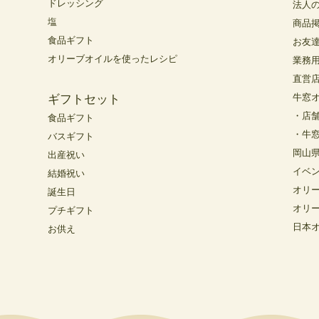
ドレッシング
法人
塩
商品
食品ギフト
お友
オリーブオイルを使ったレシピ
業務
直営
牛窓
ギフトセット
・店
食品ギフト
・牛
バスギフト
岡山
出産祝い
イベ
結婚祝い
オリ
誕生日
オリ
プチギフト
日本
お供え