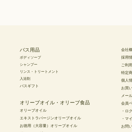
バス用品
会社
採用
ボディソープ
シャンプー
ご利
リンス・トリートメント
特定
入浴剤
個人
バスギフト
お買
メー
オリーブオイル・オリーブ食品
会員
オリーブオイル
・ロ
エキストラバージンオリーブオイル
・マ
お徳用（大容量）オリーブオイル
お問