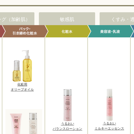
ング（加齢肌）
敏感肌
くすみ・
化粧用
オリーブオイル
うるおい
うるおい
ミルキーエッセンス
バランスローション