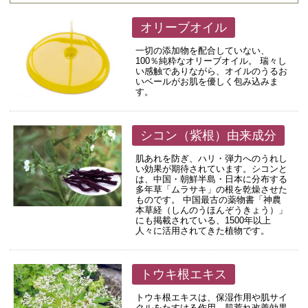
オリーブオイル
一切の添加物を配合していない、
100％純粋なオリーブオイル。 瑞々し
い感触でありながら、オイルのうるお
いベールがお肌を優しく包み込みま
す。
シコン（紫根）由来成分
肌あれを防ぎ、ハリ・弾力へのうれし
い効果が期待されています。シコンと
は、中国・朝鮮半島・日本に分布する
多年草「ムラサキ」の根を乾燥させた
ものです。 中国最古の薬物書「神農
本草経（しんのうほんぞうきょう）」
にも掲載されている、1500年以上
人々に活用されてきた植物です。
トウキ根エキス
トウキ根エキスは、保湿作用や肌サイ
クルをたすける作用、肌荒れ改善効果