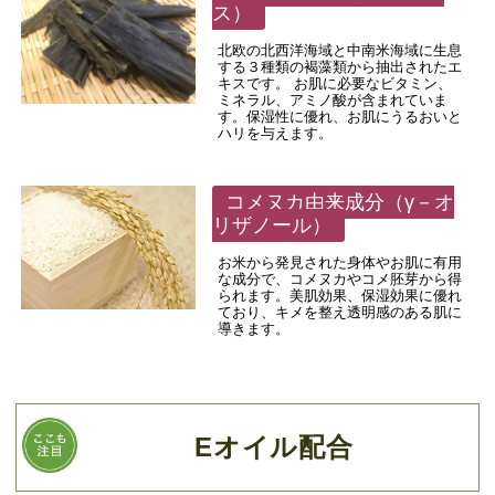
ス）
北欧の北西洋海域と中南米海域に生息
する３種類の褐藻類から抽出されたエ
キスです。 お肌に必要なビタミン、
ミネラル、アミノ酸が含まれていま
す。保湿性に優れ、お肌にうるおいと
ハリを与えます。
コメヌカ由来成分（γ－オ
リザノール）
お米から発見された身体やお肌に有用
な成分で、コメヌカやコメ胚芽から得
られます。美肌効果、保湿効果に優れ
ており、キメを整え透明感のある肌に
導きます。
Eオイル配合