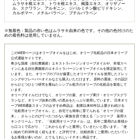
ムラサキ根エキス、トウキ根エキス、褐藻エキス、オリザノー
ル、スクワラン、アルギニン、ジパルミチン酸ピリドキシン、
カルボマー、メチルパラベン、ブチルパラベン
※無着色：製品の赤い色はムラサキ由来の色です。その他の色付けのた
めの着色料は使用していません。
このWEBページはオリーブオイルをはじめ、オリーブ化粧品の日本オリーブ
公式通販サイトです。
希少な国産（自社農園産）エキストラバージンオリーブオイルや、本場スペ
インにある自社農園産のエキストラバージンオリーブオイルを限定販売して
います。 また、オリーブのプロが厳選したオリーブオイルを使用したドレッ
シングやフレーバーオイルなども購入いただけます。 原料の選抜、その設計
からひとつひとつ研究を重ねたシンプル処方のオリーブの化粧品を製造して
います。
オリーブオイルだけでなく、オリーブの葉、オリーブ果汁・オリーブスクワ
ランなど、オリーブ由来の潤いの恵みをたっぷり使用しています。 日本オリ
ーブWEB通販スタッフのおすすめ商品は、創業以来60年以上愛され続ける
「
化粧用オリーブオイル
」と、自宅でも簡単に育てられる「
オリーブの苗
木
」、さらっとのびてべたつかない家族全員で使える「
シコリーブ 薬用ス
キンクリーム
」です。 「化粧用オリーブオイル」は、長年ご愛用のお客様か
ら口コミで広がり、「これからもずっと愛用していきたいと思います」「使
い始めて約30年近く経ちます」と評判です。 比較的長くご愛用いただいてい
るお客様が多いのが、とてもうれしいイチオシ商品です。