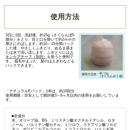
使用方法
3日に1回、洗顔後、約15g（さくらんぼ5
個分）をとり、目と口を除いて約2ｍｍの
厚さにのばします。約10～15分間パック
した後、やさしくふきとり、ぬるま湯ま
たは水で洗い流します。ふきとりには
ス
キンケアチーフ（別売）
を使うと便利で
す。 眉毛やまぶた、髪のはえぎわなども
パックできます。
「ナチュラルEパック」1本は、約10回分
使用期限：目安として開封後3～6ヶ月以内の使用をお願いしていま
す。
■全成分
水、オリーブ油、BG、ミリスチン酸オクチルドデシル、セタ
ノール、パルミチン酸セチル、ミツロウ、ステアリン酸ソルビ
タン、ポリビニルアルコール、トコフェロール、ハトムギ油、