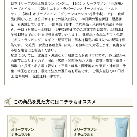
日本オリーブの売上数量ランキングは、【1位】オリーブマノン 「
化粧用オ
リーブオイル
」、【2位】
エキストラバージンオリーブオイル 「トルト
サ」
、【3位】
オリーブマノン 「グリーンローション(果汁水)」
です。 化粧
品に関しては、当公式サイトでの購入に限り、
30日間の返金保証（返品保
証）
も実施しています。 一部商品（苗木・予約商品・入荷待ち商品）を除
き、平日（月曜日～金曜日）は午後2時までのご注文で即日出荷、土曜日は
午後12時までのご注文で当日出荷いたします。 化粧品・食品はギフト包装
（ギフトラッピング）＆ギフト配送可能、苗木は指定の送り先への配送は可
能です。 化粧品・食品は各種熨斗（のし）も無料にて対応します。表書きが
不明な場合はご相談ください。
配送については、北海道・沖縄など、離島にもお送り可能です。 岡山県から
の出荷になりますので、岡山・広島・関西地方の 大阪・京都・滋賀・奈良・
和歌山・兵庫・名古屋（愛知）・三重・岐阜・関東地方の 東京・神奈川・千
葉・埼玉などには、最短で注文の翌日着も可能です。 ご購入金額7,000円以
上 送料無料 、全国送料一律です。
この商品を見た方にはコチラもオススメ