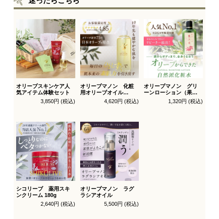
迷ったらこちら
オリーブスキンケア人
オリーブマノン 化粧
オリーブマノン グリ
気アイテム体験セット
用オリーブオイル
ーンローション（果汁
200ml
水）
3,850円 (税込)
4,620円 (税込)
1,320円 (税込)
シコリーブ 薬用スキ
オリーブマノン ラグ
ンクリーム 180g
ラシアオイル
2,640円 (税込)
5,500円 (税込)